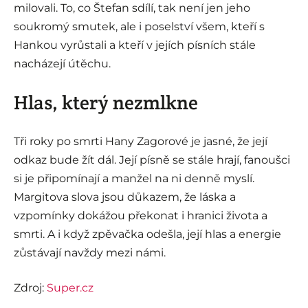
milovali. To, co Štefan sdílí, tak není jen jeho
soukromý smutek, ale i poselství všem, kteří s
Hankou vyrůstali a kteří v jejích písních stále
nacházejí útěchu.
Hlas, který nezmlkne
Tři roky po smrti Hany Zagorové je jasné, že její
odkaz bude žít dál. Její písně se stále hrají, fanoušci
si je připomínají a manžel na ni denně myslí.
Margitova slova jsou důkazem, že láska a
vzpomínky dokážou překonat i hranici života a
smrti. A i když zpěvačka odešla, její hlas a energie
zůstávají navždy mezi námi.
Zdroj:
Super.cz