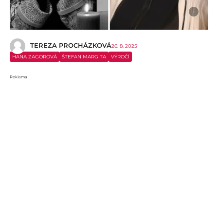
i
TEREZA PROCHÁZKOVÁ
26. 8. 2025
HANA ZAGOROVÁ
ŠTEFAN MARGITA
VÝROČÍ
Reklama