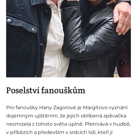
i
Poselství fanouškům
Pro fanoušky Hany Zagorové je Margitovo vyznání
dojemným ujištěním, že jejich oblíbená zpěvačka
nezmizela z tohoto světa úplně. Přetrvává v hudbě,
v příbězích a především v srdcích lidí, kteří ji