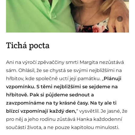
i
Tichá pocta
Ani na výročí zpěvaččiny smrti Margita nezůstává
sám. Ohlásil, že se chystá se svými nejbližšími na
hřbitov, kde společně uctí její památku. „
Plánuji
vzpomínku. S těmi nejbližšími se sejdeme na
hřbitově. Pak si půjdeme sednout a
zavzpomínáme na ty krásné časy. Na ty ale ti
blízcí vzpomínají každý den,
“ vysvětlil. Je jasné, že
pro něj a jeho rodinu zůstává Hanka každodenní
součástí života, a ne pouze kapitolou minulosti.