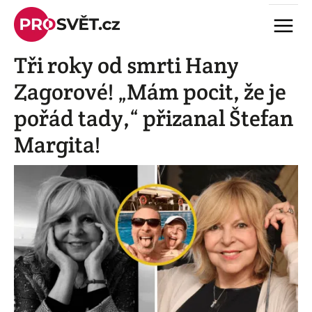
Skip
Menu
to
content
Tři roky od smrti Hany
Zagorové! „Mám pocit, že je
pořád tady,“ přizanal Štefan
Margita!