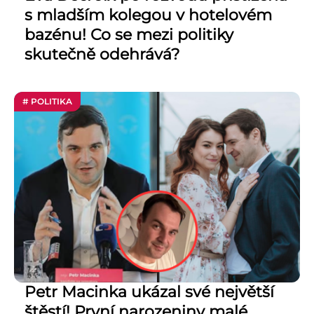
s mladším kolegou v hotelovém
bazénu! Co se mezi politiky
skutečně odehrává?
# POLITIKA
Petr Macinka ukázal své největší
štěstí! První narozeniny malé