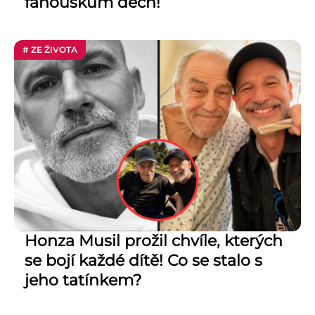
fanouškům dech!
# ZE ŽIVOTA
Honza Musil prožil chvíle, kterých
se bojí každé dítě! Co se stalo s
jeho tatínkem?