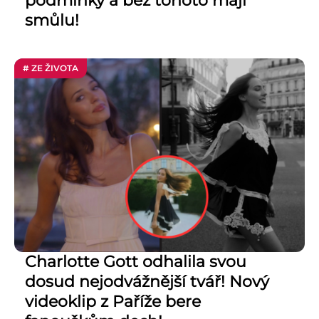
podmínky a bez tohoto mají
smůlu!
# ZE ŽIVOTA
Charlotte Gott odhalila svou
dosud nejodvážnější tvář! Nový
videoklip z Paříže bere