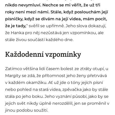
nikdo nevymluví. Nechce se mi věřit, že už tři
roky není mezi námi. Stále, když poslouchám její
písničky, když se dívám na její videa, mám pocit,
že je tady,
“ svěřil se upřímně. Jeho slova dokazují,
že Hanka pro něj nezůstává jen vzpomínkou, ale
stále živou součástí každého dne.
Každodenní vzpomínky
Zatímco většina lidí časem bolest ze ztráty otupí, u
Margity se zdá, že přítomnost jeho ženy přetrvává
v každém okamžiku. Ať už jde o tóny jejích písní
nebo pohled na stará videa, zpěvačka jako by stále
stála po jeho boku. Jeho vyznání působí, jako by se
jejich svět nikdy úplně nerozdělil, jen se proměnil v
jinou podobu soužití.