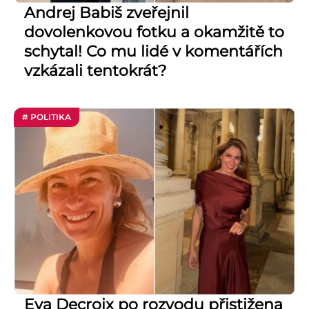
Andrej Babiš zveřejnil
dovolenkovou fotku a okamžitě to
schytal! Co mu lidé v komentářích
vzkázali tentokrát?
# POLITIKA
Eva Decroix po rozvodu přistižena