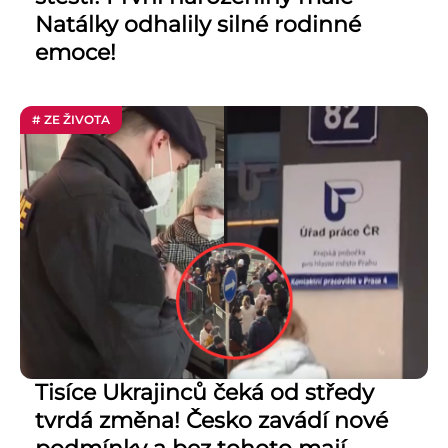
Natálky odhalily silné rodinné
emoce!
# ZE ŽIVOTA
Tisíce Ukrajinců čeká od středy
tvrdá změna! Česko zavádí nové