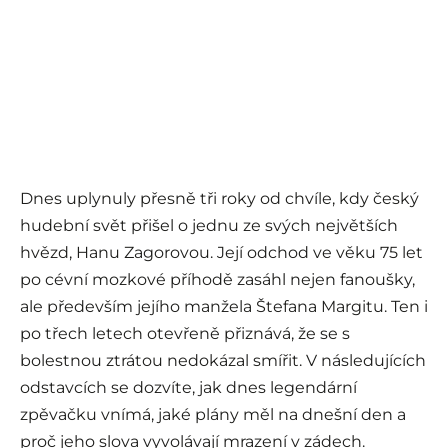
Dnes uplynuly přesně tři roky od chvíle, kdy český
hudební svět přišel o jednu ze svých největších
hvězd, Hanu Zagorovou. Její odchod ve věku 75 let
po cévní mozkové příhodě zasáhl nejen fanoušky,
ale především jejího manžela Štefana Margitu. Ten i
po třech letech otevřeně přiznává, že se s
bolestnou ztrátou nedokázal smířit. V následujících
odstavcích se dozvíte, jak dnes legendární
zpěvačku vnímá, jaké plány měl na dnešní den a
proč jeho slova vyvolávají mrazení v zádech.