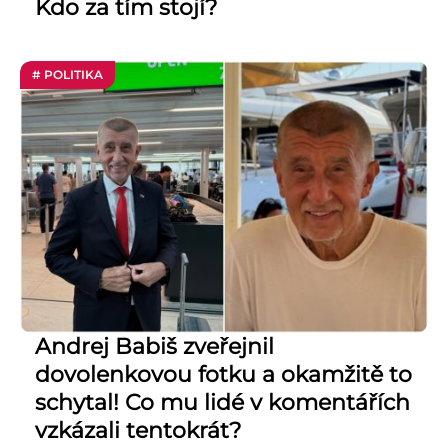
Kdo za tím stojí?
# POLITIKA
Andrej Babiš zveřejnil
dovolenkovou fotku a okamžitě to
schytal! Co mu lidé v komentářích
vzkázali tentokrát?