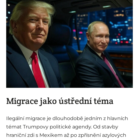
i
Migrace jako ústřední téma
Ilegální migrace je dlouhodobě jedním z hlavních
témat Trumpovy politické agendy. Od stavby
hraniční zdi s Mexikem až po zpřísnění azylových