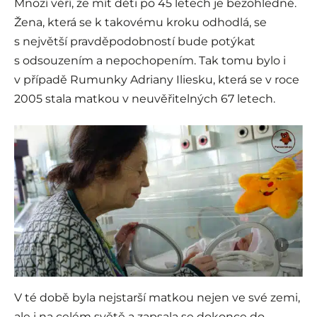
Mnozí věří, že mít děti po 45 letech je bezohledné.
Žena, která se k takovému kroku odhodlá, se
s největší pravděpodobností bude potýkat
s odsouzením a nepochopením. Tak tomu bylo i
v případě Rumunky Adriany Iliesku, která se v roce
2005 stala matkou v neuvěřitelných 67 letech.
i
V té době byla nejstarší matkou nejen ve své zemi,
ale i na celém světě a zapsala se dokonce do