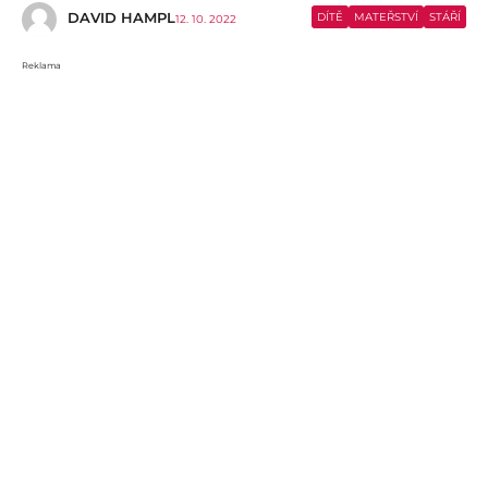
DAVID HAMPL
DÍTĚ
MATEŘSTVÍ
STÁŘÍ
12. 10. 2022
Reklama