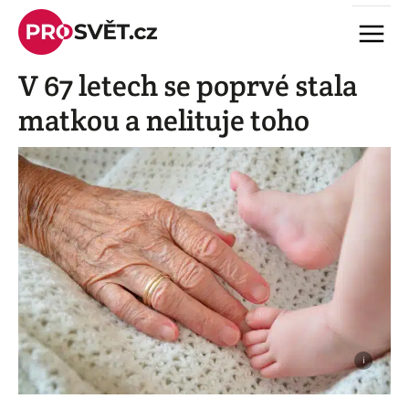
Skip
Menu
to
content
V 67 letech se poprvé stala
matkou a nelituje toho
i