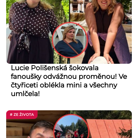
Lucie Polišenská šokovala
fanoušky odvážnou proměnou! Ve
čtyřiceti oblékla mini a všechny
umlčela!
# ZE ŽIVOTA