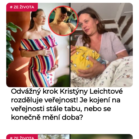
# ZE ŽIVOTA
Odvážný krok Kristýny Leichtové
rozděluje veřejnost! Je kojení na
veřejnosti stále tabu, nebo se
konečně mění doba?
# ZE ŽIVOTA