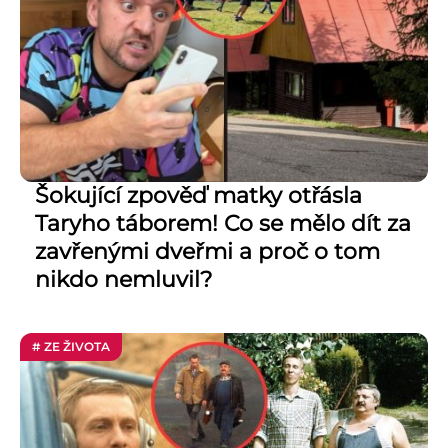
Šokující zpověď matky otřásla
Taryho táborem! Co se mělo dít za
zavřenými dveřmi a proč o tom
nikdo nemluvil?
# ZE ŽIVOTA