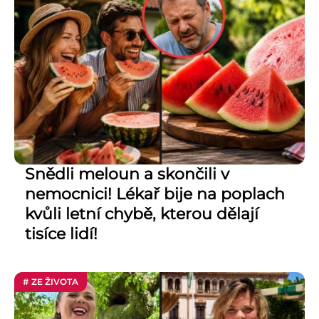
Snědli meloun a skončili v
nemocnici! Lékař bije na poplach
kvůli letní chybě, kterou dělají
tisíce lidí!
# ZE ŽIVOTA