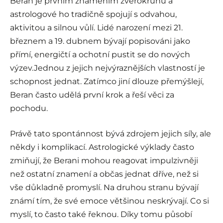
Beran je prvním znamením zvěrokruhu a
astrologové ho tradičně spojují s odvahou,
aktivitou a silnou vůlí. Lidé narození mezi 21.
březnem a 19. dubnem bývají popisováni jako
přímí, energičtí a ochotní pustit se do nových
výzev.Jednou z jejich nejvýraznějších vlastností je
schopnost jednat. Zatímco jiní dlouze přemýšlejí,
Beran často udělá první krok a řeší věci za
pochodu.
Právě tato spontánnost bývá zdrojem jejich síly, ale
někdy i komplikací. Astrologické výklady často
zmiňují, že Berani mohou reagovat impulzivněji
než ostatní znamení a občas jednat dříve, než si
vše důkladně promyslí. Na druhou stranu bývají
známí tím, že své emoce většinou neskrývají. Co si
myslí, to často také řeknou. Díky tomu působí