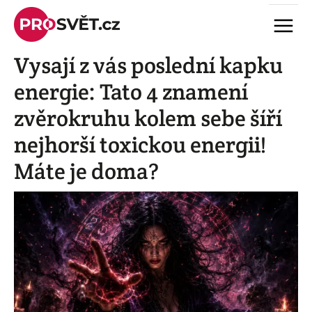
Skip
Menu
to
content
Vysají z vás poslední kapku
energie: Tato 4 znamení
zvěrokruhu kolem sebe šíří
nejhorší toxickou energii!
Máte je doma?