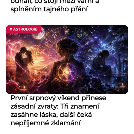
odhalí, co stojí mezi vámi a
splněním tajného přání
# ASTROLOGIE
První srpnový víkend přinese
zásadní zvraty: Tři znamení
zasáhne láska, další čeká
nepříjemné zklamání