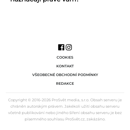
COOKIES
KONTAKT
VŠEOBECNÉ OBCHODNÍ PODMÍNKY
REDAKCE
Copyright © 2016-2026 ProSvět media, s.r.o. Obsah serveru je
chráněn autorským právem. Jakékoli užití obsahu serveru
včetně publikování nebo jiného šíření obsahu serveru je bez
písemného souhlasu ProSvět.cz, zakázáno.