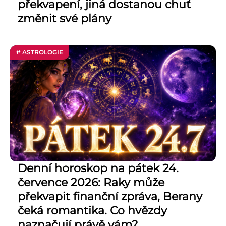
překvapení, jiná dostanou chuť
změnit své plány
# ASTROLOGIE
Denní horoskop na pátek 24.
července 2026: Raky může
překvapit finanční zpráva, Berany
čeká romantika. Co hvězdy
naznačují právě vám?