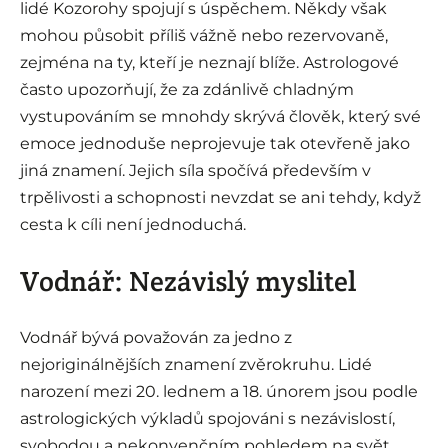
lidé Kozorohy spojují s úspěchem. Někdy však
mohou působit příliš vážně nebo rezervovaně,
zejména na ty, kteří je neznají blíže. Astrologové
často upozorňují, že za zdánlivě chladným
vystupováním se mnohdy skrývá člověk, který své
emoce jednoduše neprojevuje tak otevřeně jako
jiná znamení. Jejich síla spočívá především v
trpělivosti a schopnosti nevzdat se ani tehdy, když
cesta k cíli není jednoduchá.
Vodnář: Nezávislý myslitel
Vodnář bývá považován za jedno z
nejoriginálnějších znamení zvěrokruhu. Lidé
narození mezi 20. lednem a 18. únorem jsou podle
astrologických výkladů spojováni s nezávislostí,
svobodou a nekonvenčním pohledem na svět.