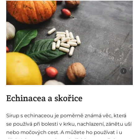
i
Echinacea a skořice
Sirup s echinaceou je poměrně známá věc, která
se používá při bolesti v krku, nachlazení, zánětu uší
nebo močových cest. A můžete ho používat i u