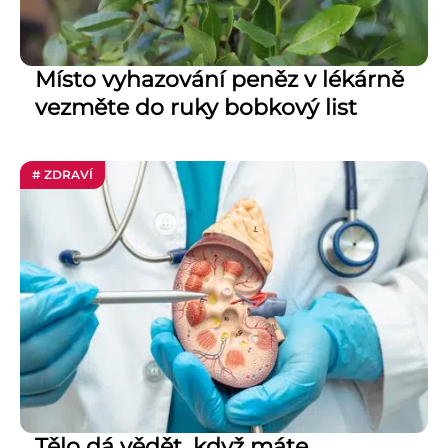
Místo vyhazování peněz v lékárně
vezměte do ruky bobkový list
# ZDRAVÍ
Tělo dá vědět, když máte