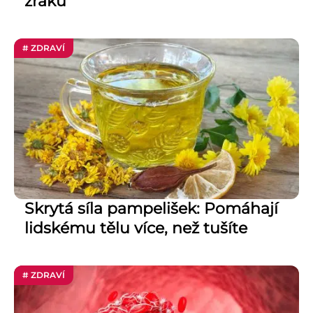
zraku
# ZDRAVÍ
Skrytá síla pampelišek: Pomáhají
lidskému tělu více, než tušíte
# ZDRAVÍ