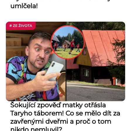
umlčela!
# ZE ŽIVOTA
Šokující zpověď matky otřásla
Taryho táborem! Co se mělo dít za
zavřenými dveřmi a proč o tom
nikdo nemluvil?