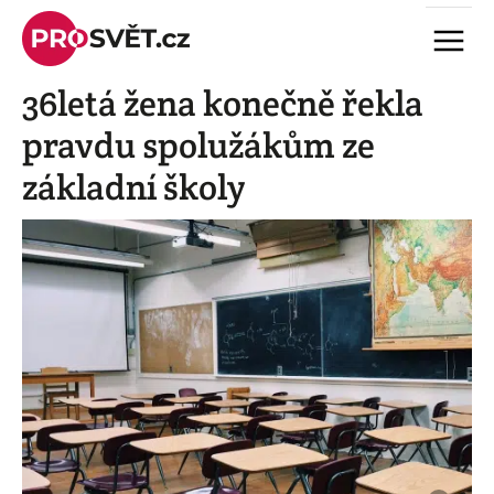
Skip
Menu
to
content
36letá žena konečně řekla
pravdu spolužákům ze
základní školy