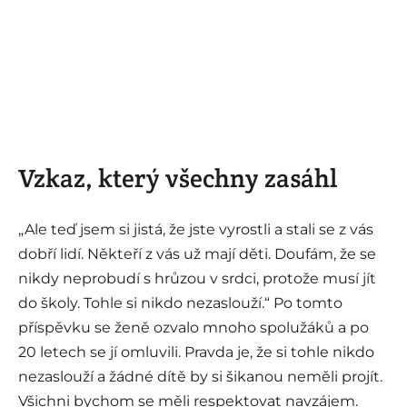
Vzkaz, který všechny zasáhl
„Ale teď jsem si jistá, že jste vyrostli a stali se z vás
dobří lidí. Někteří z vás už mají děti. Doufám, že se
nikdy neprobudí s hrůzou v srdci, protože musí jít
do školy. Tohle si nikdo nezaslouží.“ Po tomto
příspěvku se ženě ozvalo mnoho spolužáků a po
20 letech se jí omluvili. Pravda je, že si tohle nikdo
nezaslouží a žádné dítě by si šikanou neměli projít.
Všichni bychom se měli respektovat navzájem.