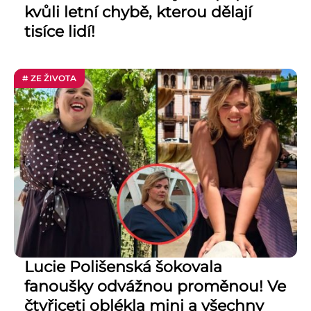
kvůli letní chybě, kterou dělají
tisíce lidí!
# ZE ŽIVOTA
Lucie Polišenská šokovala
fanoušky odvážnou proměnou! Ve
čtyřiceti oblékla mini a všechny