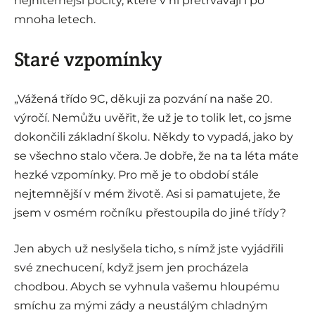
nejniternější pocity, které v ní přetrvávají i po
mnoha letech.
Staré vzpomínky
„Vážená třído 9C, děkuji za pozvání na naše 20.
výročí. Nemůžu uvěřit, že už je to tolik let, co jsme
dokončili základní školu. Někdy to vypadá, jako by
se všechno stalo včera. Je dobře, že na ta léta máte
hezké vzpomínky. Pro mě je to období stále
nejtemnější v mém životě. Asi si pamatujete, že
jsem v osmém ročníku přestoupila do jiné třídy?
Jen abych už neslyšela ticho, s nímž jste vyjádřili
své znechucení, když jsem jen procházela
chodbou. Abych se vyhnula vašemu hloupému
smíchu za mými zády a neustálým chladným