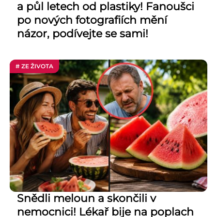
a půl letech od plastiky! Fanoušci
po nových fotografiích mění
názor, podívejte se sami!
# ZE ŽIVOTA
Snědli meloun a skončili v
nemocnici! Lékař bije na poplach