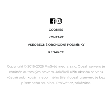
COOKIES
KONTAKT
VŠEOBECNÉ OBCHODNÍ PODMÍNKY
REDAKCE
Copyright © 2016-2026 ProSvět media, s.r.o. Obsah serveru je
chráněn autorským právem. Jakékoli užití obsahu serveru
včetně publikování nebo jiného šíření obsahu serveru je bez
písemného souhlasu ProSvět.cz, zakázáno.