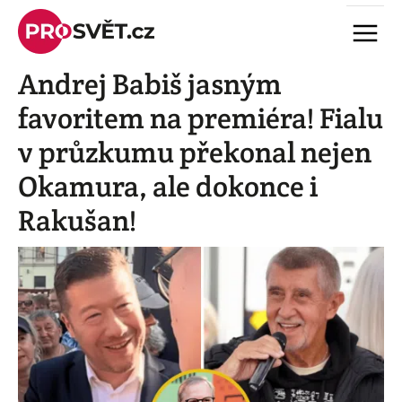
Skip
Menu
to
content
Andrej Babiš jasným
favoritem na premiéra! Fialu
v průzkumu překonal nejen
Okamura, ale dokonce i
Rakušan!