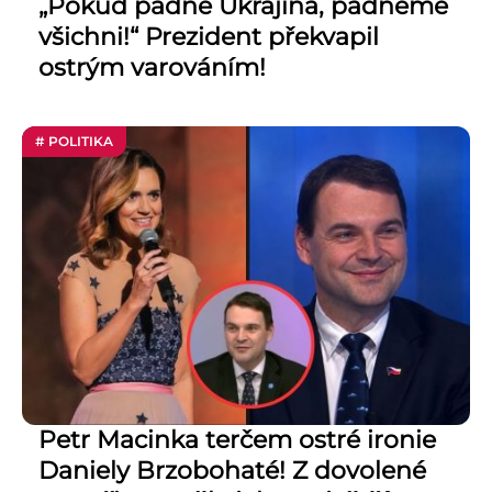
„Pokud padne Ukrajina, padneme
všichni!“ Prezident překvapil
ostrým varováním!
# POLITIKA
Petr Macinka terčem ostré ironie
Daniely Brzobohaté! Z dovolené