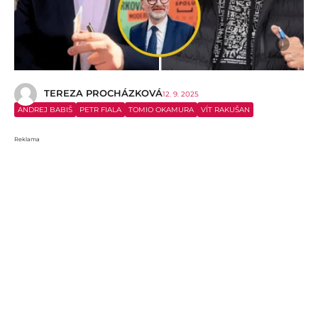
i
TEREZA PROCHÁZKOVÁ
12. 9. 2025
ANDREJ BABIŠ
PETR FIALA
TOMIO OKAMURA
VÍT RAKUŠAN
Reklama