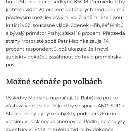
hnutí Stačilo! a předsedkyně KSČM. Premiérkou by
ji chtělo vidět 20 procent dotázaných. Podporu má
především mezi levicovými voliči a těmi, kteří jsou
kritičtí vůči současné vládě. Zdeněk Hřib, šéf Pirátů
a bývalý primátor Prahy, získal 16 procent. Předseda
strany Motoristé sobě Petr Macinka zaujal 14
procent respondentů, což ukazuje, že i nové
subjekty dokážou zasáhnout do hry o premiérský
post.
Možné scénáře po volbách
Výsledky Medianu naznačují, že Babišova pozice
zůstává velmi silná. Pokud by se spojilo ANO, SPD a
Stačilo!, měly by tyto subjekty podle průzkumu
většinu v Poslanecké sněmovně. Podle jiné analýzy
agentury STEM z minulého týdne by dokonce