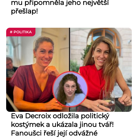
mu připomněla jeho největší
přešlap!
# POLITIKA
Eva Decroix odložila politický
kostýmek a ukázala jinou tvář!
Fanoušci řeší její odvážné