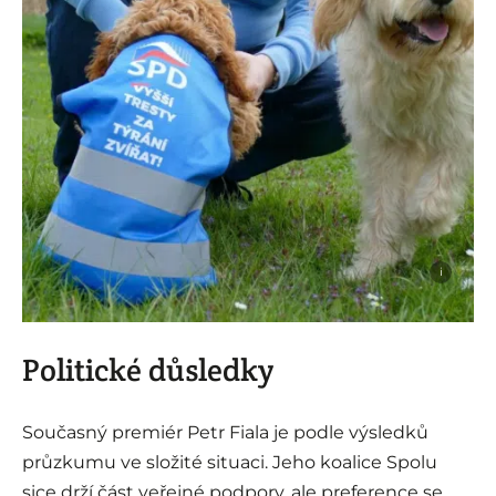
i
Politické důsledky
Současný premiér Petr Fiala je podle výsledků
průzkumu ve složité situaci. Jeho koalice Spolu
sice drží část veřejné podpory, ale preference se