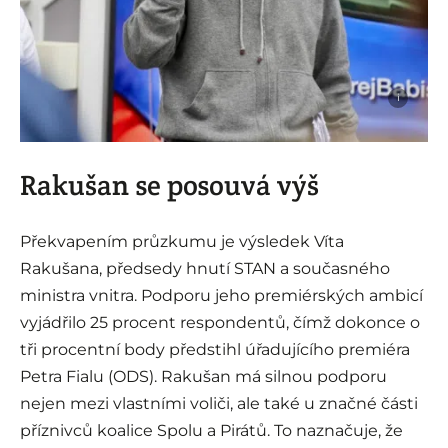
i
Rakušan se posouvá výš
Překvapením průzkumu je výsledek Víta
Rakušana, předsedy hnutí STAN a současného
ministra vnitra. Podporu jeho premiérských ambicí
vyjádřilo 25 procent respondentů, čímž dokonce o
tři procentní body předstihl úřadujícího premiéra
Petra Fialu (ODS). Rakušan má silnou podporu
nejen mezi vlastními voliči, ale také u značné části
příznivců koalice Spolu a Pirátů. To naznačuje, že