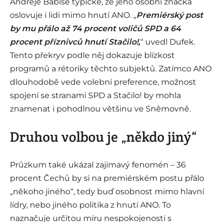
Andreje Babiše typické, že jeho osobní značka
oslovuje i lidi mimo hnutí ANO. „
Premiérský post
by mu přálo až 74 procent voličů SPD a 64
procent příznivců hnutí Stačilo!,
“ uvedl Dufek.
Tento překryv podle něj dokazuje blízkost
programů a rétoriky těchto subjektů. Zatímco ANO
dlouhodobě vede volební preference, možnost
spojení se stranami SPD a Stačilo! by mohla
znamenat i pohodlnou většinu ve Sněmovně.
Druhou volbou je „někdo jiný“
Průzkum také ukázal zajímavý fenomén – 36
procent Čechů by si na premiérském postu přálo
„někoho jiného“, tedy buď osobnost mimo hlavní
lídry, nebo jiného politika z hnutí ANO. To
naznačuje určitou míru nespokojenosti s