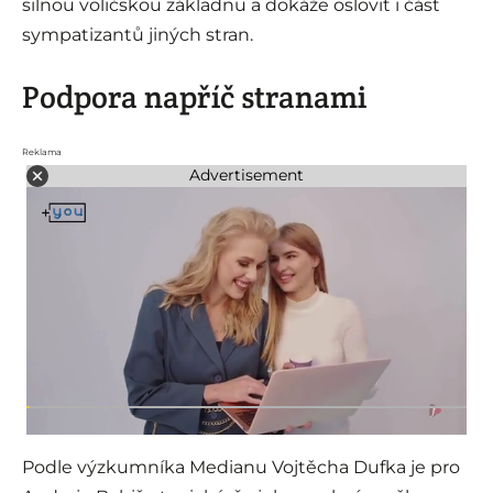
silnou voličskou základnu a dokáže oslovit i část
sympatizantů jiných stran.
Podpora napříč stranami
Reklama
Advertisement
Podle výzkumníka Medianu Vojtěcha Dufka je pro