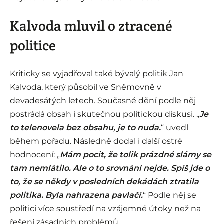
Kalvoda mluvil o ztracené
politice
Kriticky se vyjadřoval také bývalý politik Jan
Kalvoda, který působil ve Sněmovně v
devadesátých letech. Současné dění podle něj
postrádá obsah i skutečnou politickou diskusi. „
Je
to telenovela bez obsahu, je to nuda.
“ uvedl
během pořadu. Následně dodal i další ostré
hodnocení: „
Mám pocit, že tolik prázdné slámy se
tam nemlátilo. Ale o to srovnání nejde. Spíš jde o
to, že se někdy v posledních dekádách ztratila
politika. Byla nahrazena pavlačí.
“ Podle něj se
politici více soustředí na vzájemné útoky než na
řešení zásadních problémů.