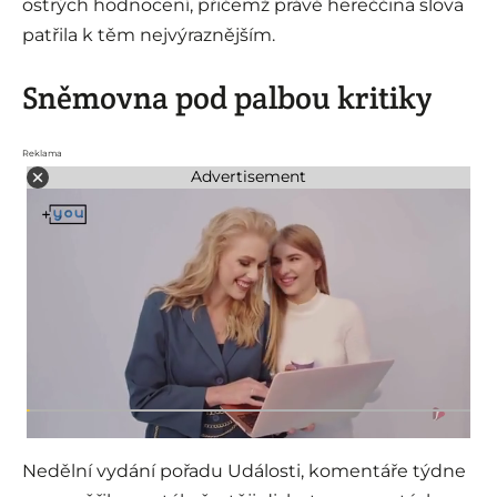
ostrých hodnocení, přičemž právě hereččina slova
patřila k těm nejvýraznějším.
Sněmovna pod palbou kritiky
Reklama
Advertisement
Nedělní vydání pořadu Události, komentáře týdne