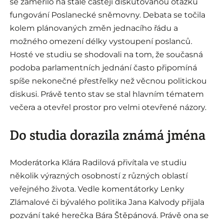
se zaměřilo na stále častěji diskutovanou otázku
fungování Poslanecké sněmovny. Debata se točila
kolem plánovaných změn jednacího řádu a
možného omezení délky vystoupení poslanců.
Hosté ve studiu se shodovali na tom, že současná
podoba parlamentních jednání často připomíná
spíše nekonečné přestřelky než věcnou politickou
diskusi. Právě tento stav se stal hlavním tématem
večera a otevřel prostor pro velmi otevřené názory.
Do studia dorazila známá jména
Moderátorka Klára Radilová přivítala ve studiu
několik výrazných osobností z různých oblastí
veřejného života. Vedle komentátorky Lenky
Zlámalové či bývalého politika Jana Kalvody přijala
pozvání také herečka Bára Štěpánová. Právě ona se