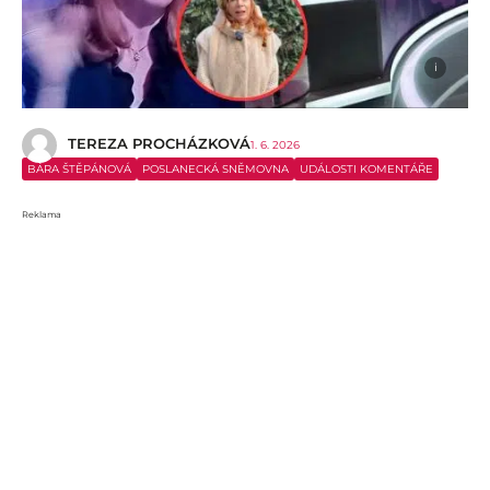
i
TEREZA PROCHÁZKOVÁ
1. 6. 2026
BÁRA ŠTĚPÁNOVÁ
POSLANECKÁ SNĚMOVNA
UDÁLOSTI KOMENTÁŘE
Reklama