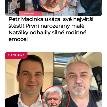
Petr Macinka ukázal své největší
štěstí! První narozeniny malé
Natálky odhalily silné rodinné
emoce!
# POLITIKA