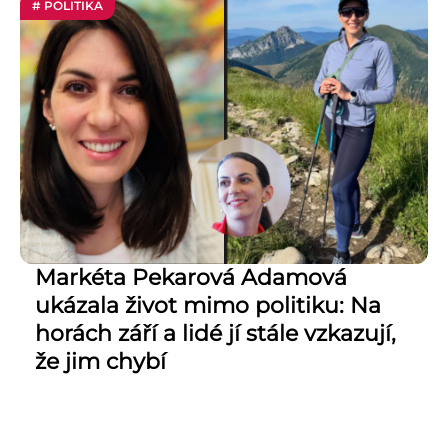
# POLITIKA
Markéta Pekarová Adamová
ukázala život mimo politiku: Na
horách září a lidé jí stále vzkazují,
že jim chybí