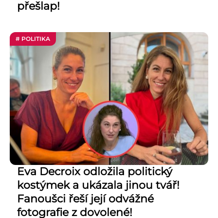
přešlap!
# POLITIKA
Eva Decroix odložila politický
kostýmek a ukázala jinou tvář!
Fanoušci řeší její odvážné
fotografie z dovolené!