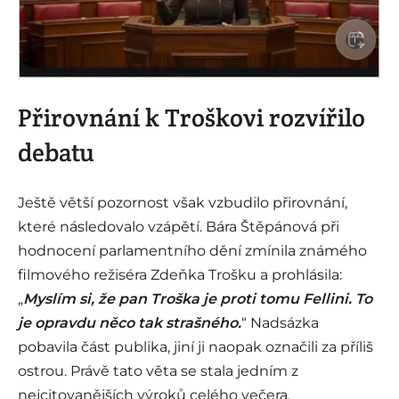
i
Přirovnání k Troškovi rozvířilo
debatu
Ještě větší pozornost však vzbudilo přirovnání,
které následovalo vzápětí. Bára Štěpánová při
hodnocení parlamentního dění zmínila známého
filmového režiséra Zdeňka Trošku a prohlásila:
„
Myslím si, že pan Troška je proti tomu Fellini. To
je opravdu něco tak strašného.
“ Nadsázka
pobavila část publika, jiní ji naopak označili za příliš
ostrou. Právě tato věta se stala jedním z
nejcitovanějších výroků celého večera.