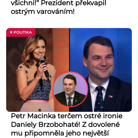
všichni!“ Prezident překvapil
ostrým varováním!
# POLITIKA
Petr Macinka terčem ostré ironie
Daniely Brzobohaté! Z dovolené
mu připomněla jeho největší