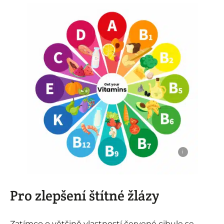
i
Pro zlepšení štítné žlázy
Zatímco o většině vlastností červené cibule se