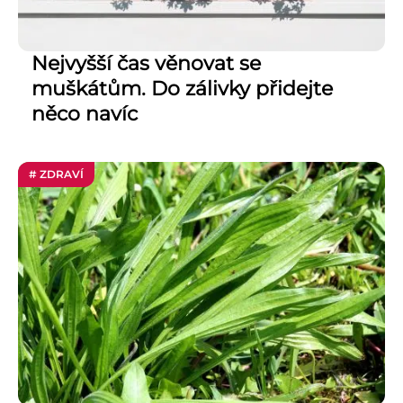
Nejvyšší čas věnovat se
muškátům. Do zálivky přidejte
něco navíc
# ZDRAVÍ