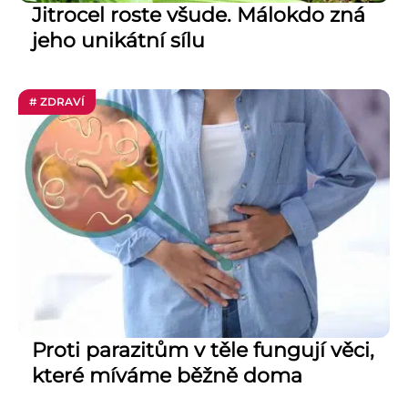
Jitrocel roste všude. Málokdo zná
jeho unikátní sílu
# ZDRAVÍ
Proti parazitům v těle fungují věci,
které míváme běžně doma