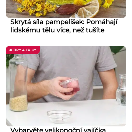
Skrytá síla pampelišek: Pomáhají
lidskému tělu více, než tušíte
# TIPY A TRIKY
Vybarvěte velikonoční vajíčka