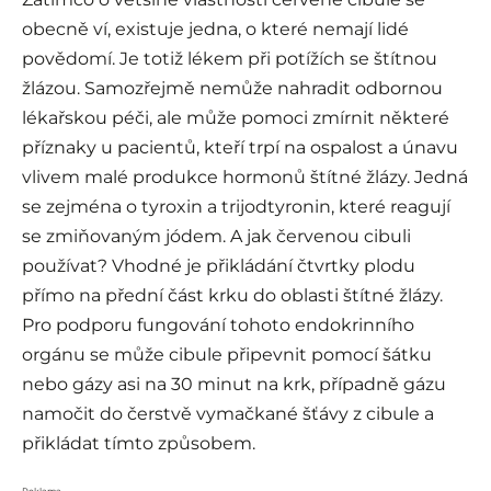
obecně ví, existuje jedna, o které nemají lidé
povědomí. Je totiž lékem při potížích se štítnou
žlázou. Samozřejmě nemůže nahradit odbornou
lékařskou péči, ale může pomoci zmírnit některé
příznaky u pacientů, kteří trpí na ospalost a únavu
vlivem malé produkce hormonů štítné žlázy. Jedná
se zejména o tyroxin a trijodtyronin, které reagují
se zmiňovaným jódem. A jak červenou cibuli
používat? Vhodné je přikládání čtvrtky plodu
přímo na přední část krku do oblasti štítné žlázy.
Pro podporu fungování tohoto endokrinního
orgánu se může cibule připevnit pomocí šátku
nebo gázy asi na 30 minut na krk, případně gázu
namočit do čerstvě vymačkané šťávy z cibule a
přikládat tímto způsobem.