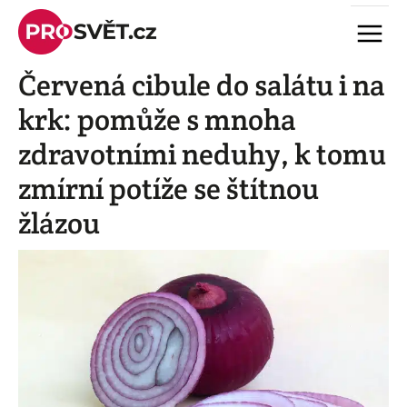
Skip
Menu
to
content
Červená cibule do salátu i na
krk: pomůže s mnoha
zdravotními neduhy, k tomu
zmírní potíže se štítnou
žlázou