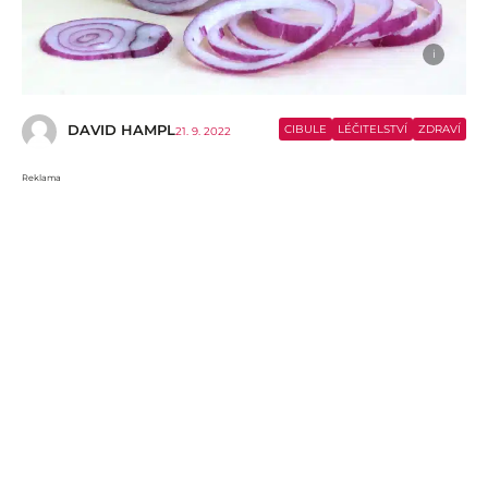
i
DAVID HAMPL
CIBULE
LÉČITELSTVÍ
ZDRAVÍ
21. 9. 2022
Reklama