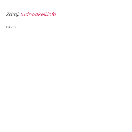
Zdroj:
tudnodkell.info
Reklama