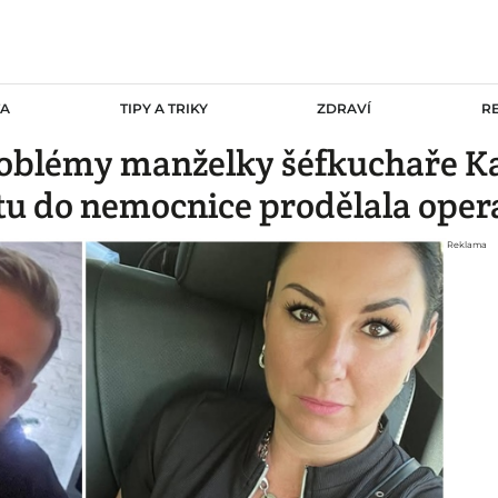
TA
TIPY A TRIKY
ZDRAVÍ
R
problémy manželky šéfkuchaře K
u do nemocnice prodělala opera
Reklama