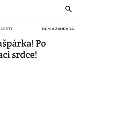
ECEPTY
DŮM A ZAHRADA
ašpárka! Po
ci srdce!