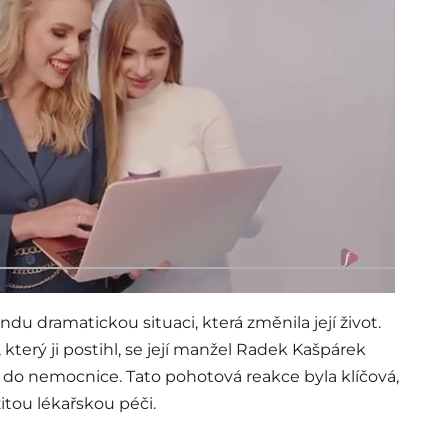
du dramatickou situaci, která změnila její život.
terý ji postihl, se její manžel Radek Kašpárek
ji do nemocnice. Tato pohotová reakce byla klíčová,
itou lékařskou péči.