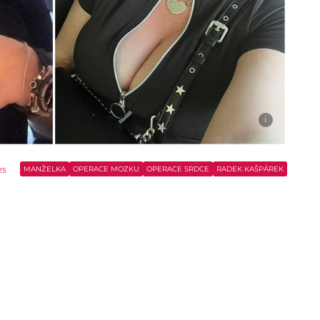
i
MANŽELKA
OPERACE MOZKU
OPERACE SRDCE
RADEK KAŠPÁREK
25