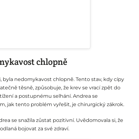
mykavost chlopně
li, byla nedomykavost chlopně. Tento stav, kdy cípy
tatečně těsně, způsobuje, že krev se vrací zpět do
etížení a postupnému selhání. Andrea se
 jak tento problém vyřešit, je chirurgický zákrok.
rea se snažila zůstat pozitivní. Uvědomovala si, že
odlaná bojovat za své zdraví.