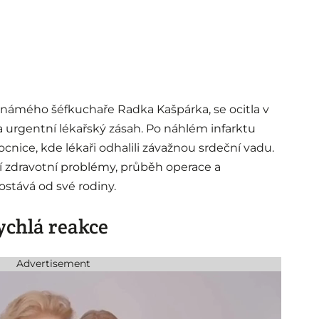
námého šéfkuchaře Radka Kašpárka, se ocitla v
la urgentní lékařský zásah. Po náhlém infarktu
ice, kde lékaři odhalili závažnou srdeční vadu.
jí zdravotní problémy, průběh operace a
stává od své rodiny.
rychlá reakce
Advertisement