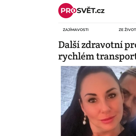
Skip
to
content
ZAJÍMAVOSTI
ZE ŽIVO
Další zdravotní 
rychlém transport