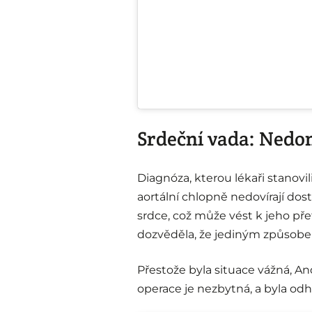
Srdeční vada: Nedo
Diagnóza, kterou lékaři stanovi
aortální chlopně nedovírají dos
srdce, což může vést k jeho př
dozvěděla, že jediným způsobem,
Přestože byla situace vážná, And
operace je nezbytná, a byla odh