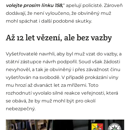
volejte prosím linku 158
,
“ apelují policisté. Zároveň
dodávají, že není vyloučeno, že obviněný muž
mohl spáchat i další podobné skutky.
Až 12 let vězení, ale bez vazby
Vyšetřovatelé navrhli, aby byl muž vzat do vazby, a
státní zástupce návrh podpořil. Soud však žádosti
nevyhověl, a tak je obviněný i přes závažnost činu
vyšetřován na svobodě. V případě prokázání viny
mu hrozí až dvanáct let za mřížemi. Toto
rozhodnutí vyvolalo silné reakce veřejnosti, která
se obává, že by muž mohl být pro okolí
nebezpečný.