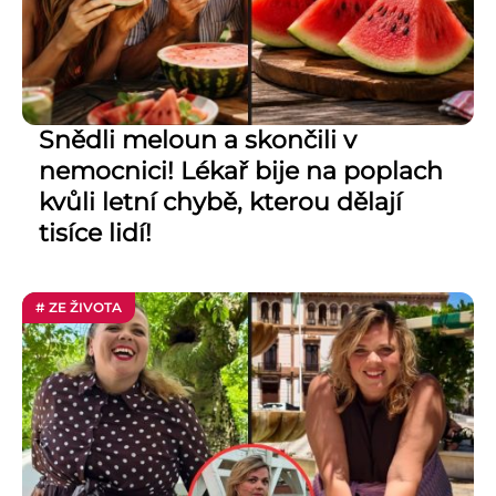
Snědli meloun a skončili v
nemocnici! Lékař bije na poplach
kvůli letní chybě, kterou dělají
tisíce lidí!
# ZE ŽIVOTA