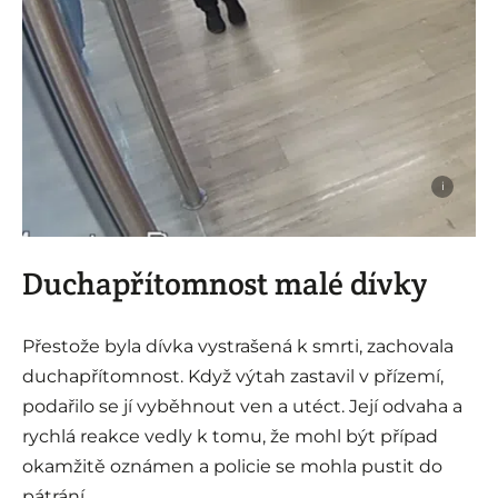
i
Duchapřítomnost malé dívky
Přestože byla dívka vystrašená k smrti, zachovala
duchapřítomnost. Když výtah zastavil v přízemí,
podařilo se jí vyběhnout ven a utéct. Její odvaha a
rychlá reakce vedly k tomu, že mohl být případ
okamžitě oznámen a policie se mohla pustit do
pátrání.