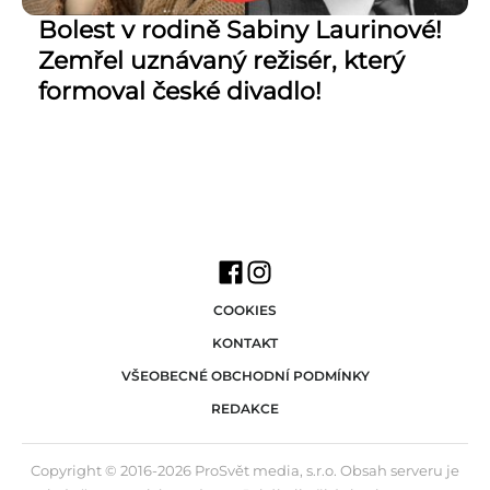
Bolest v rodině Sabiny Laurinové!
Zemřel uznávaný režisér, který
formoval české divadlo!
COOKIES
KONTAKT
VŠEOBECNÉ OBCHODNÍ PODMÍNKY
REDAKCE
Copyright © 2016-2026 ProSvět media, s.r.o. Obsah serveru je