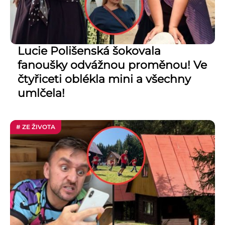
Lucie Polišenská šokovala
fanoušky odvážnou proměnou! Ve
čtyřiceti oblékla mini a všechny
umlčela!
# ZE ŽIVOTA