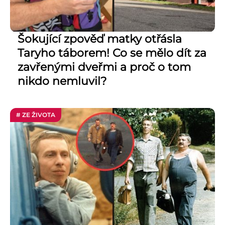
Šokující zpověď matky otřásla
Taryho táborem! Co se mělo dít za
zavřenými dveřmi a proč o tom
nikdo nemluvil?
# ZE ŽIVOTA