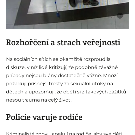
i
Rozhořčení a strach veřejnosti
Na sociálních sítích se okamžitě rozproudila
diskuze, v níž lidé kritizují, že podobně závažné
případy nejsou brány dostatečně vážně. Mnozí
požadují přísnější tresty za sexuální útoky na
dětech a upozorňují, že oběti si z takových zážitků
nesou trauma na celý život.
Policie varuje rodiče
Kriminalisté znovu apelují na rodiče, aby své děti