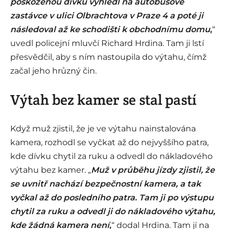
poškozenou dívku vyhlédl na autobusové
zastávce v ulici Olbrachtova v Praze 4 a poté ji
následoval až ke schodišti k obchodnímu domu
,
“
uvedl policejní mluvčí Richard Hrdina. Tam ji lstí
přesvědčil, aby s ním nastoupila do výtahu, čímž
začal jeho hrůzný čin.
Výtah bez kamer se stal pastí
Když muž zjistil, že je ve výtahu nainstalována
kamera, rozhodl se vyčkat až do nejvyššího patra,
kde dívku chytil za ruku a odvedl do nákladového
výtahu bez kamer. „
Muž v průběhu jízdy zjistil, že
se uvnitř nachází bezpečnostní kamera, a tak
vyčkal až do posledního patra. Tam ji po výstupu
chytil za ruku a odvedl ji do nákladového výtahu,
kde žádná kamera není
,
“ dodal Hrdina. Tam jí na