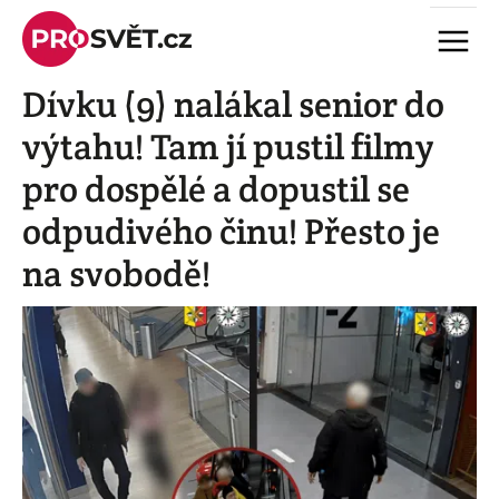
Skip
Menu
to
content
Dívku (9) nalákal senior do
výtahu! Tam jí pustil filmy
pro dospělé a dopustil se
odpudivého činu! Přesto je
na svobodě!