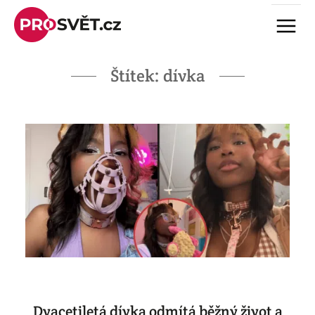
Skip
Menu
to
content
Štítek:
dívka
Dvacetiletá dívka odmítá běžný život a