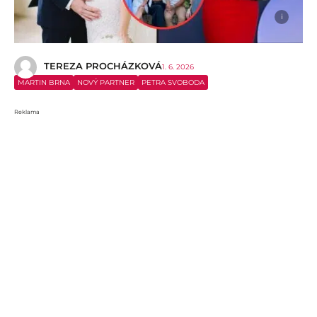
i
TEREZA PROCHÁZKOVÁ
1. 6. 2026
MARTIN BRNA
NOVÝ PARTNER
PETRA SVOBODA
Reklama