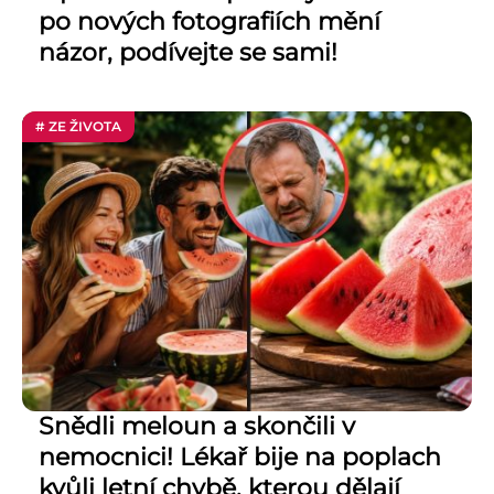
po nových fotografiích mění
názor, podívejte se sami!
# ZE ŽIVOTA
Snědli meloun a skončili v
nemocnici! Lékař bije na poplach
kvůli letní chybě, kterou dělají