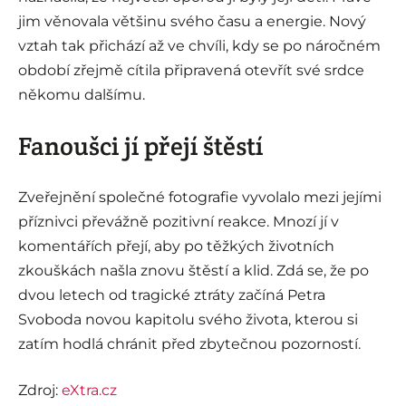
jim věnovala většinu svého času a energie. Nový
vztah tak přichází až ve chvíli, kdy se po náročném
období zřejmě cítila připravená otevřít své srdce
někomu dalšímu.
Fanoušci jí přejí štěstí
Zveřejnění společné fotografie vyvolalo mezi jejími
příznivci převážně pozitivní reakce. Mnozí jí v
komentářích přejí, aby po těžkých životních
zkouškách našla znovu štěstí a klid. Zdá se, že po
dvou letech od tragické ztráty začíná Petra
Svoboda novou kapitolu svého života, kterou si
zatím hodlá chránit před zbytečnou pozorností.
Zdroj:
eXtra.cz