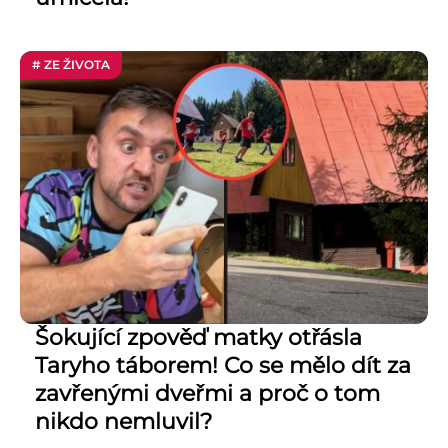
# ZE ŽIVOTA
Šokující zpověď matky otřásla
Taryho táborem! Co se mělo dít za
zavřenými dveřmi a proč o tom
nikdo nemluvil?