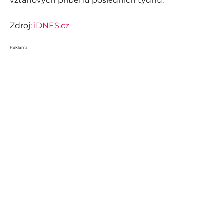
vztahových příběhů posledních týdnů.
Zdroj:
iDNES.cz
Reklama