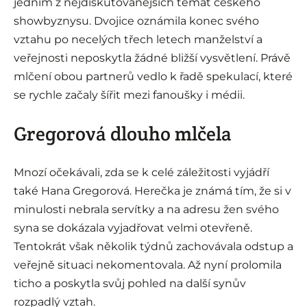
jedním z nejdiskutovanějších témat českého
showbyznysu. Dvojice oznámila konec svého
vztahu po necelých třech letech manželství a
veřejnosti neposkytla žádné bližší vysvětlení. Právě
mlčení obou partnerů vedlo k řadě spekulací, které
se rychle začaly šířit mezi fanoušky i médii.
Gregorová dlouho mlčela
Mnozí očekávali, zda se k celé záležitosti vyjádří
také Hana Gregorová. Herečka je známá tím, že si v
minulosti nebrala servítky a na adresu žen svého
syna se dokázala vyjadřovat velmi otevřeně.
Tentokrát však několik týdnů zachovávala odstup a
veřejně situaci nekomentovala. Až nyní prolomila
ticho a poskytla svůj pohled na další synův
rozpadlý vztah.