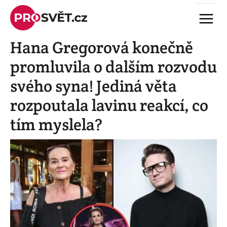
Skip
Menu
to
content
Hana Gregorová konečně
promluvila o dalším rozvodu
svého syna! Jediná věta
rozpoutala lavinu reakcí, co
tím myslela?