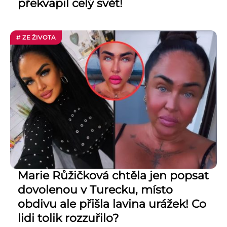
překvapil celý svět!
# ZE ŽIVOTA
Marie Růžičková chtěla jen popsat
dovolenou v Turecku, místo
obdivu ale přišla lavina urážek! Co
lidi tolik rozzuřilo?