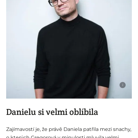
i
Danielu si velmi oblíbila
Zajímavostí je, že právě Daniela patřila mezi snachy,
o kterých Gregorová v minulosti mluvila velmi