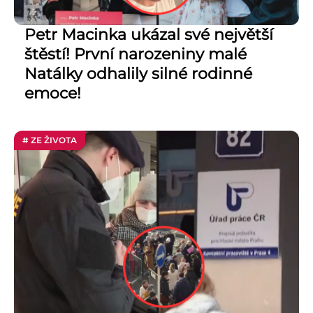
Petr Macinka ukázal své největší
štěstí! První narozeniny malé
Natálky odhalily silné rodinné
emoce!
# ZE ŽIVOTA