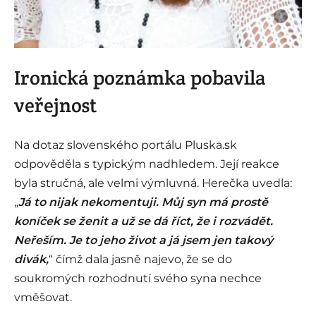
i
Ironická poznámka pobavila
veřejnost
Na dotaz slovenského portálu Pluska.sk
odpověděla s typickým nadhledem. Její reakce
byla stručná, ale velmi výmluvná. Herečka uvedla:
„
Já to nijak nekomentuji. Můj syn má prostě
koníček se ženit a už se dá říct, že i rozvádět.
Neřeším. Je to jeho život a já jsem jen takový
divák,
“ čímž dala jasně najevo, že se do
soukromých rozhodnutí svého syna nechce
vměšovat.