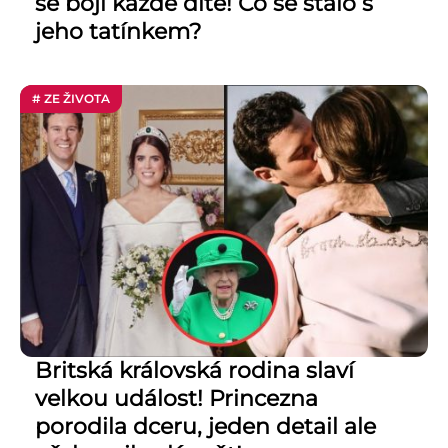
se bojí každé dítě! Co se stalo s
jeho tatínkem?
# ZE ŽIVOTA
Britská královská rodina slaví
velkou událost! Princezna
porodila dceru, jeden detail ale