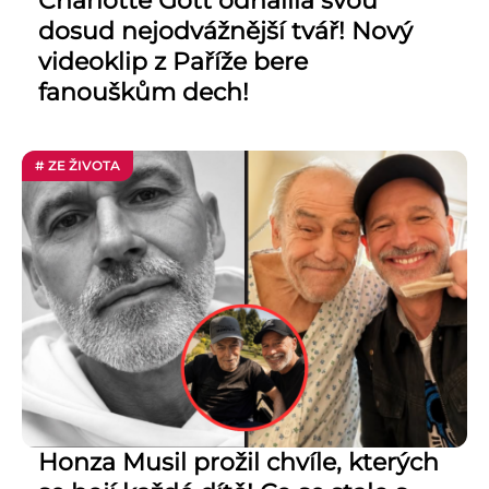
Charlotte Gott odhalila svou
dosud nejodvážnější tvář! Nový
videoklip z Paříže bere
fanouškům dech!
# ZE ŽIVOTA
Honza Musil prožil chvíle, kterých