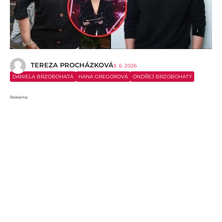
i
TEREZA PROCHÁZKOVÁ
3. 6. 2026
DANIELA BRZOBOHATÁ
HANA GREGOROVÁ
ONDŘEJ BRZOBOHATÝ
Reklama