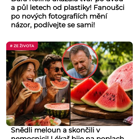
a půl letech od plastiky! Fanoušci
po nových fotografiích mění
názor, podívejte se sami!
# ZE ŽIVOTA
Snědli meloun a skončili v
nemocnici! Lékař bije na poplach