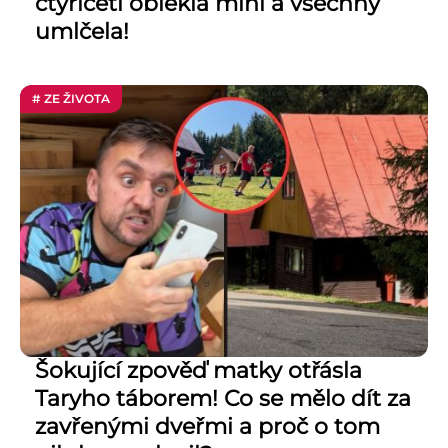
čtyřiceti oblékla mini a všechny
umlčela!
# ZE ŽIVOTA
Šokující zpověď matky otřásla
Taryho táborem! Co se mělo dít za
zavřenými dveřmi a proč o tom