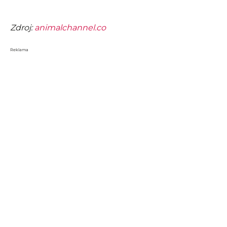
Zdroj:
animalchannel.co
Reklama