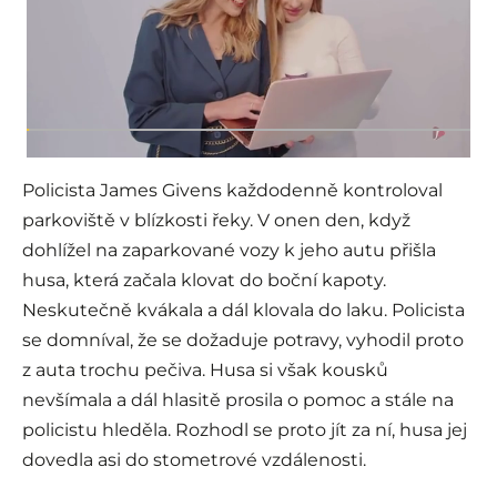
Policista James Givens každodenně kontroloval
parkoviště v blízkosti řeky. V onen den, když
dohlížel na zaparkované vozy k jeho autu přišla
husa, která začala klovat do boční kapoty.
Neskutečně kvákala a dál klovala do laku. Policista
se domníval, že se dožaduje potravy, vyhodil proto
z auta trochu pečiva. Husa si však kousků
nevšímala a dál hlasitě prosila o pomoc a stále na
policistu hleděla. Rozhodl se proto jít za ní, husa jej
dovedla asi do stometrové vzdálenosti.