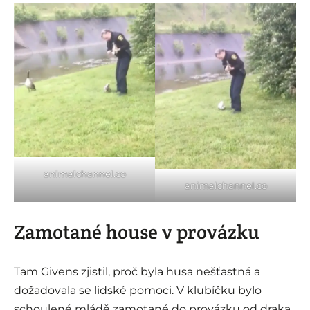
animalchannel.co
animalchannel.co
Zamotané house v provázku
Tam Givens zjistil, proč byla husa nešťastná a
dožadovala se lidské pomoci. V klubíčku bylo
schoulené mládě zamotané do provázku od draka