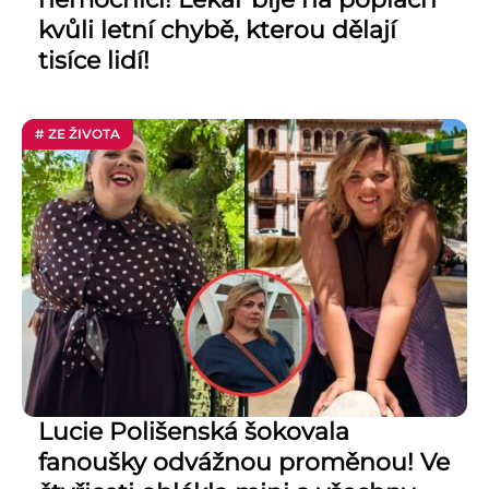
kvůli letní chybě, kterou dělají
tisíce lidí!
# ZE ŽIVOTA
Lucie Polišenská šokovala
fanoušky odvážnou proměnou! Ve