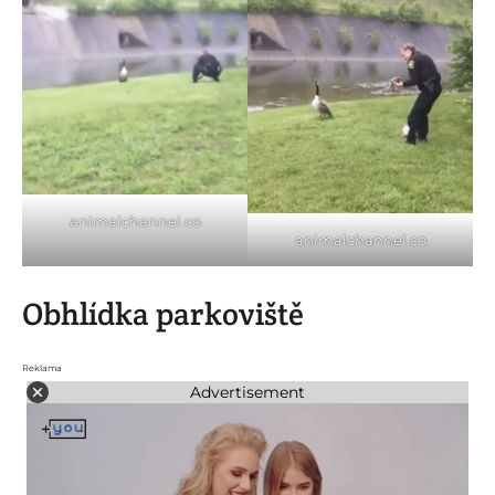
animalchannel.co
animalchannel.co
Obhlídka parkoviště
Reklama
Advertisement