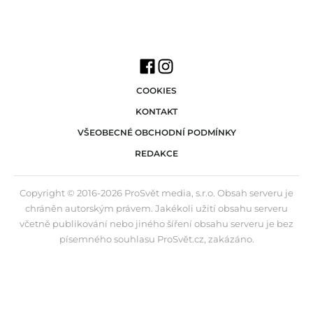
COOKIES
KONTAKT
VŠEOBECNÉ OBCHODNÍ PODMÍNKY
REDAKCE
Copyright © 2016-2026 ProSvět media, s.r.o. Obsah serveru je
chráněn autorským právem. Jakékoli užití obsahu serveru
včetně publikování nebo jiného šíření obsahu serveru je bez
písemného souhlasu ProSvět.cz, zakázáno.