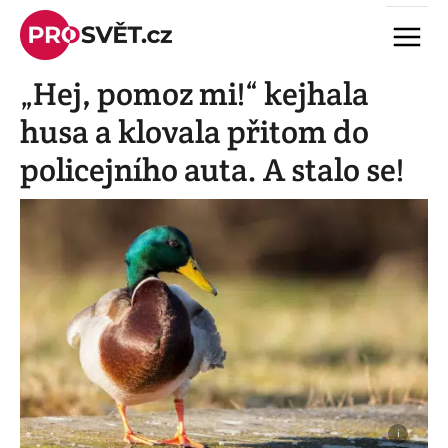
Skip
Menu
to
content
„Hej, pomoz mi!“ kejhala
husa a klovala přitom do
policejního auta. A stalo se!
i