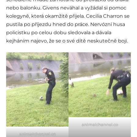
nebo balonku. Givens neváhal a vyžádal si pomoc
kolegyně, která okamžitě přijela. Cecilia Charron se
pustila po příjezdu hned do práce. Nervózní husa
policistku po celou dobu sledovala a dávala
kejháním najevo, že se o své dítě neskutečně bojí.
animalchannel.co
animalchannel.co