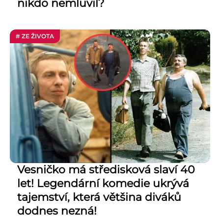
nikdo nemluvil?
# ZE ŽIVOTA
Vesničko má středisková slaví 40
let! Legendární komedie ukrývá
tajemství, která většina diváků
dodnes nezná!