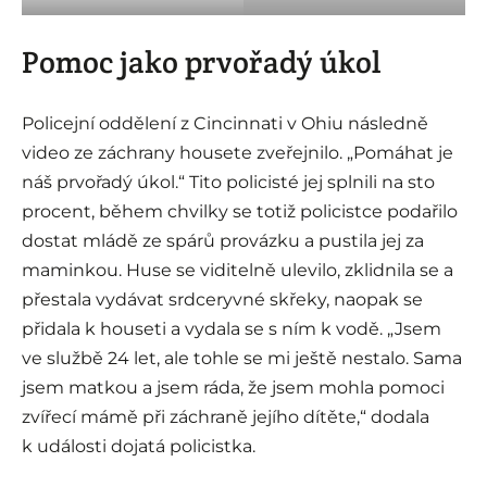
Pomoc jako prvořadý úkol
Policejní oddělení z Cincinnati v Ohiu následně
video ze záchrany housete zveřejnilo. „Pomáhat je
náš prvořadý úkol.“ Tito policisté jej splnili na sto
procent, během chvilky se totiž policistce podařilo
dostat mládě ze spárů provázku a pustila jej za
maminkou. Huse se viditelně ulevilo, zklidnila se a
přestala vydávat srdceryvné skřeky, naopak se
přidala k houseti a vydala se s ním k vodě. „Jsem
ve službě 24 let, ale tohle se mi ještě nestalo. Sama
jsem matkou a jsem ráda, že jsem mohla pomoci
zvířecí mámě při záchraně jejího dítěte,“ dodala
k události dojatá policistka.