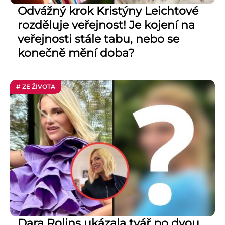
Odvážný krok Kristýny Leichtové
rozděluje veřejnost! Je kojení na
veřejnosti stále tabu, nebo se
konečně mění doba?
# ZE ŽIVOTA
Dara Rolins ukázala tvář po dvou