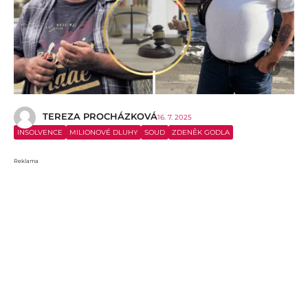
i
TEREZA PROCHÁZKOVÁ
16. 7. 2025
INSOLVENCE
MILIONOVÉ DLUHY
SOUD
ZDENĚK GODLA
Reklama