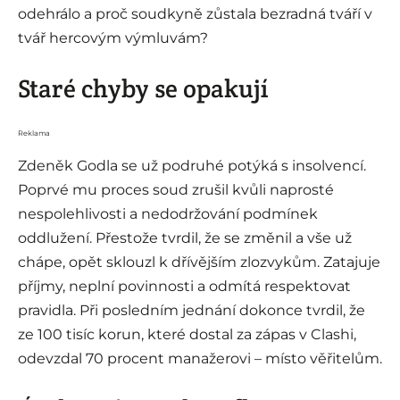
odehrálo a proč soudkyně zůstala bezradná tváří v
tvář hercovým výmluvám?
Staré chyby se opakují
Reklama
Zdeněk Godla se už podruhé potýká s insolvencí.
Poprvé mu proces soud zrušil kvůli naprosté
nespolehlivosti a nedodržování podmínek
oddlužení. Přestože tvrdil, že se změnil a vše už
chápe, opět sklouzl k dřívějším zlozvykům. Zatajuje
příjmy, neplní povinnosti a odmítá respektovat
pravidla. Při posledním jednání dokonce tvrdil, že
ze 100 tisíc korun, které dostal za zápas v Clashi,
odevzdal 70 procent manažerovi – místo věřitelům.