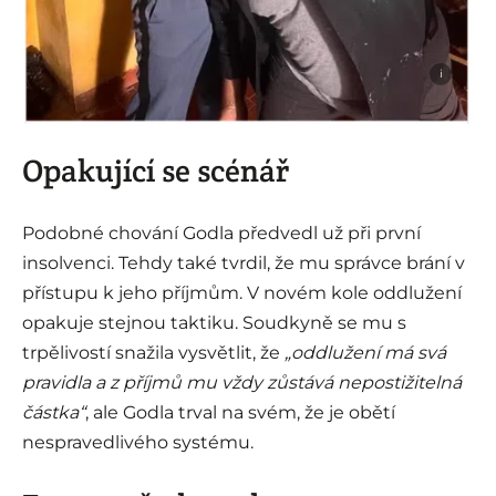
i
Opakující se scénář
Podobné chování Godla předvedl už při první
insolvenci. Tehdy také tvrdil, že mu správce brání v
přístupu k jeho příjmům. V novém kole oddlužení
opakuje stejnou taktiku. Soudkyně se mu s
trpělivostí snažila vysvětlit, že
„oddlužení má svá
pravidla a z příjmů mu vždy zůstává nepostižitelná
částka“
, ale Godla trval na svém, že je obětí
nespravedlivého systému.