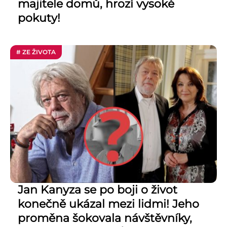
majitele domů, hrozí vysoké
pokuty!
# ZE ŽIVOTA
Jan Kanyza se po boji o život
konečně ukázal mezi lidmi! Jeho
proměna šokovala návštěvníky,