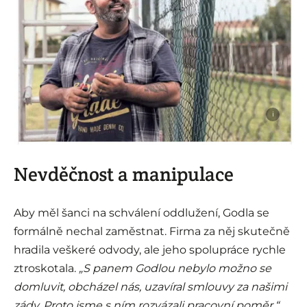
i
Nevděčnost a manipulace
Aby měl šanci na schválení oddlužení, Godla se
formálně nechal zaměstnat. Firma za něj skutečně
hradila veškeré odvody, ale jeho spolupráce rychle
ztroskotala.
„S panem Godlou nebylo možno se
domluvit, obcházel nás, uzavíral smlouvy za našimi
zády. Proto jsme s ním rozvázali pracovní poměr,“