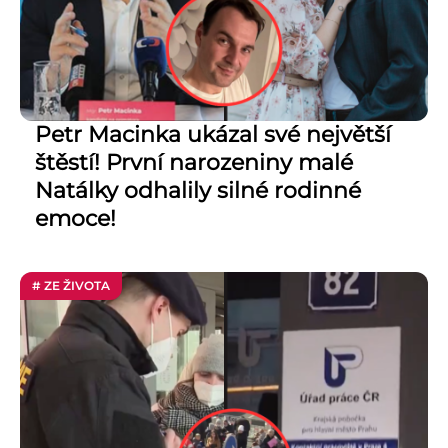
Petr Macinka ukázal své největší
štěstí! První narozeniny malé
Natálky odhalily silné rodinné
emoce!
# ZE ŽIVOTA