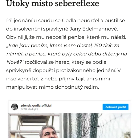
Útoky místo sebereflexe
Při jednání u soudu se Godla neudržel a pustil se
do insolvenční správkyně Jany Edelmannové.
Obvinil ji, že mu neposílá peníze, které mu náleží.
„Kde jsou peníze, které jsem dostal, 150 tisíc za
námět, a peníze, které byly celou dobu drženy na
Nově?“
rozčiloval se herec, který se podle
správkyně dopouští protizákonného jednání. V
insolvenci totiž nelze příjmy tajit ani s nimi
manipulovat mimo dohodnutý režim.