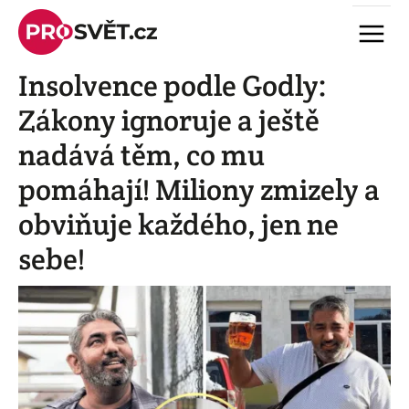
Skip
Menu
to
content
Insolvence podle Godly:
Zákony ignoruje a ještě
nadává těm, co mu
pomáhají! Miliony zmizely a
obviňuje každého, jen ne
sebe!