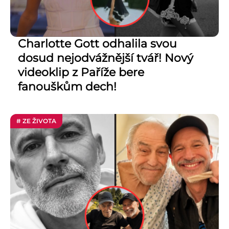
Charlotte Gott odhalila svou
dosud nejodvážnější tvář! Nový
videoklip z Paříže bere
fanouškům dech!
# ZE ŽIVOTA