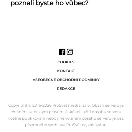
poznali byste ho vůbec?
COOKIES
KONTAKT
VŠEOBECNÉ OBCHODNÍ PODMÍNKY
REDAKCE
Copyright © 2016-2026 ProSvět media, s.r.o. Obsah serveru je
chráněn autorským právem. Jakékoli užití obsahu serveru
včetně publikování nebo jiného šíření obsahu serveru je bez
písemného souhlasu ProSvět.cz, zakázáno.