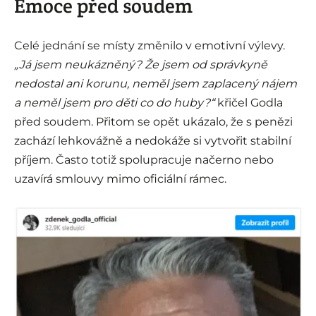
Emoce před soudem
Celé jednání se místy změnilo v emotivní výlevy.
„Já jsem neukázněný? Že jsem od správkyně
nedostal ani korunu, neměl jsem zaplacený nájem
a neměl jsem pro děti co do huby?“
křičel Godla
před soudem. Přitom se opět ukázalo, že s penězi
zachází lehkovážně a nedokáže si vytvořit stabilní
příjem. Často totiž spolupracuje načerno nebo
uzavírá smlouvy mimo oficiální rámec.