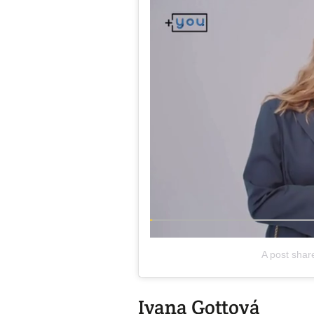
A post shar
Ivana Gottová