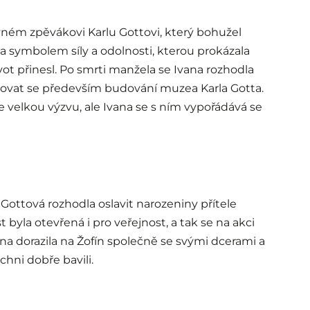
vném zpěvákovi Karlu Gottovi, který bohužel
ala symbolem síly a odolnosti, kterou prokázala
vot přinesl. Po smrti manžela se Ivana rozhodla
novat se především budování muzea Karla Gotta.
e velkou výzvu, ale Ivana se s ním vypořádává se
Gottová rozhodla oslavit narozeniny přítele
t byla otevřená i pro veřejnost, a tak se na akci
na dorazila na Žofín společně se svými dcerami a
chni dobře bavili.