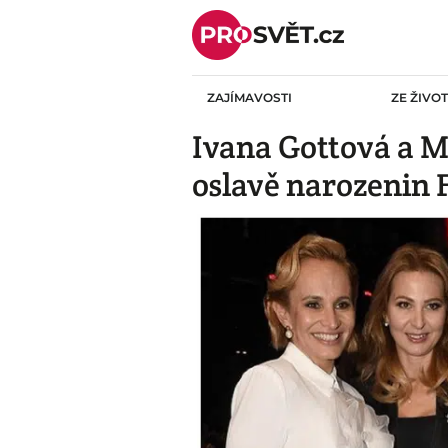
Skip
to
content
ZAJÍMAVOSTI
ZE ŽIVO
Ivana Gottová a 
oslavě narozenin 