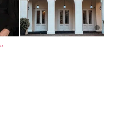
i
024