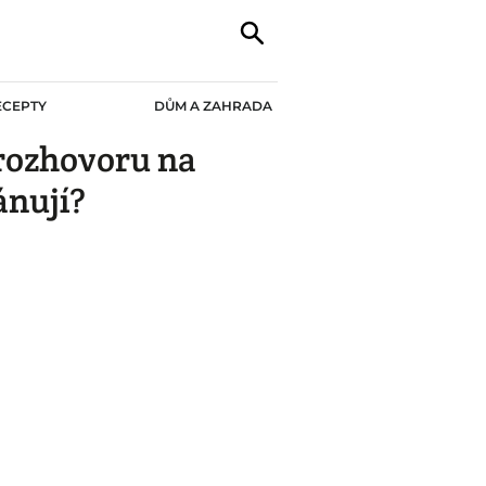
ECEPTY
DŮM A ZAHRADA
rozhovoru na
ánují?