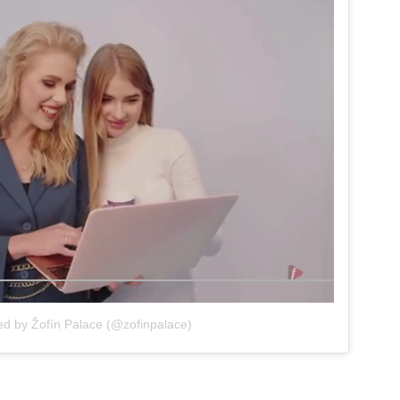
ed by Žofín Palace (@zofinpalace)