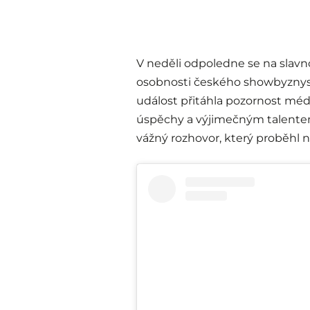
V neděli odpoledne se na slav
osobnosti českého showbyznysu
událost přitáhla pozornost médi
úspěchy a výjimečným talentem
vážný rozhovor, který proběhl na