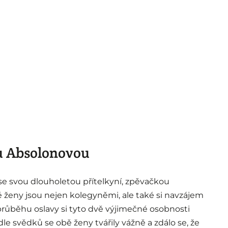
u Absolonovou
se svou dlouholetou přítelkyní, zpěvačkou
ženy jsou nejen kolegyněmi, ale také si navzájem
 průběhu oslavy si tyto dvě výjimečné osobnosti
le svědků se obě ženy tvářily vážně a zdálo se, že