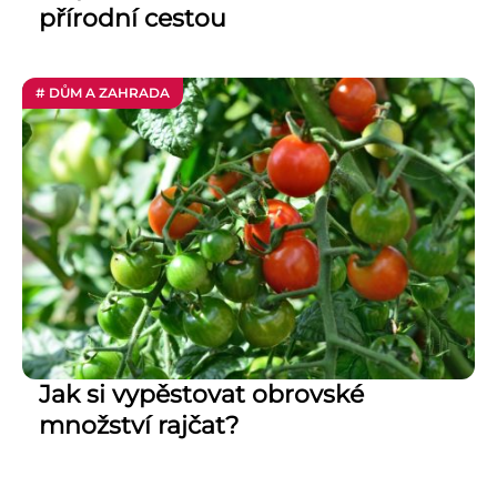
přírodní cestou
# DŮM A ZAHRADA
Jak si vypěstovat obrovské
množství rajčat?