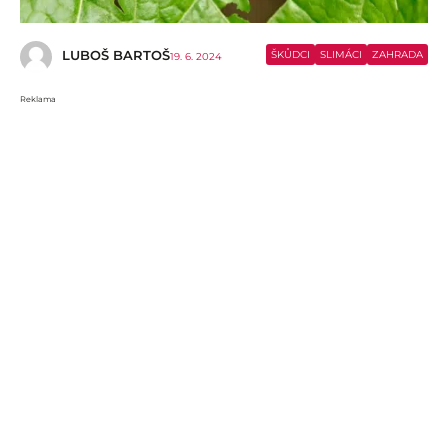
LUBOŠ BARTOŠ
ŠKŮDCI
SLIMÁCI
ZAHRADA
19. 6. 2024
Reklama