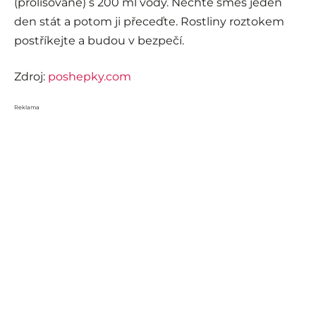
(prolisované) s 200 ml vody. Nechte směs jeden
den stát a potom ji přeceďte. Rostliny roztokem
postříkejte a budou v bezpečí.
Zdroj:
poshepky.com
Reklama