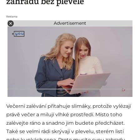
zahradu bez plevele
Reklama
Advertisement
Večerní zalévání přitahuje slimáky, protože vylézají
právě večer a milují vlhké prostředí. Místo toho
zalévejte ráno a snadno jim budete předcházet.
Také se velmi rádi skrývají v plevelu, sterém listí
nebo kupkách sena. Proto musíte svou zahradu