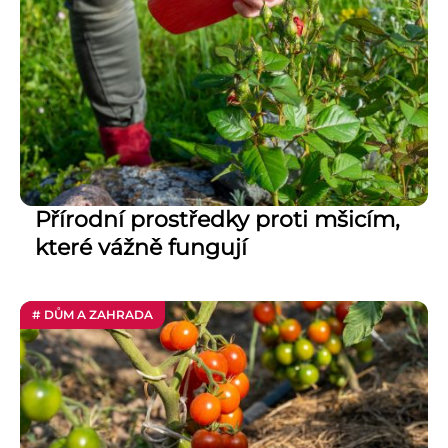
Přírodní prostředky proti mšicím,
které vážně fungují
# DŮM A ZAHRADA