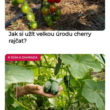
Jak si užít velkou úrodu cherry
rajčat?
# DŮM A ZAHRADA