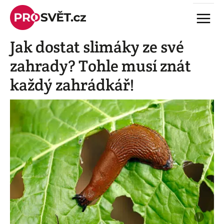
Skip
Menu
to
content
Jak dostat slimáky ze své
zahrady? Tohle musí znát
každý zahrádkář!
i