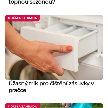
topnou sezónou?
# DŮM A ZAHRADA
Úžasný trik pro čištění zásuvky v
pračce
# DŮM A ZAHRADA