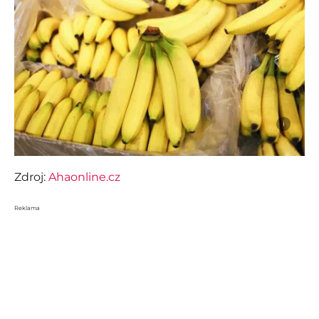
i
Zdroj:
Ahaonline.cz
Reklama