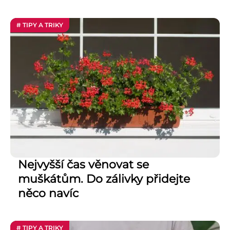
# TIPY A TRIKY
Nejvyšší čas věnovat se
muškátům. Do zálivky přidejte
něco navíc
# TIPY A TRIKY