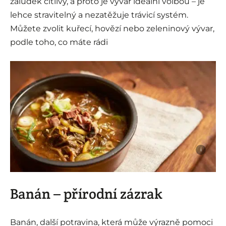
žaludek citlivý, a proto je vývar ideální volbou – je
lehce stravitelný a nezatěžuje trávicí systém.
Můžete zvolit kuřecí, hovězí nebo zeleninový vývar,
podle toho, co máte rádi
i
Banán – přírodní zázrak
Banán, další potravina, která může výrazně pomoci