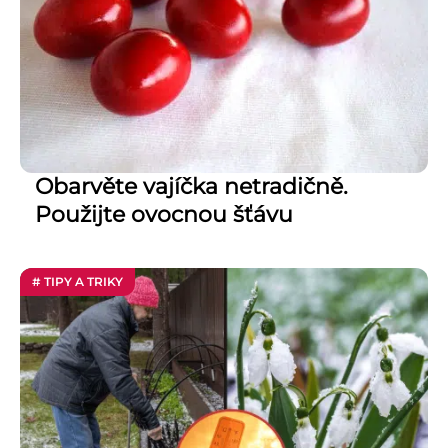
Obarvěte vajíčka netradičně.
Použijte ovocnou šťávu
# TIPY A TRIKY