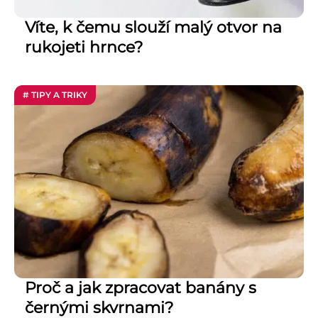
Víte, k čemu slouží malý otvor na
rukojeti hrnce?
# TIPY A TRIKY
Proč a jak zpracovat banány s
černými skvrnami?