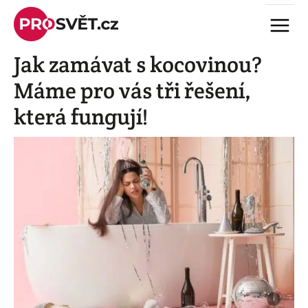
Skip
Menu
to
content
Jak zamávat s kocovinou?
Máme pro vás tři řešení,
která fungují!
i