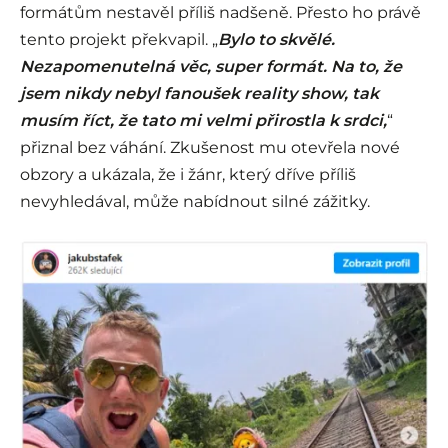
formátům nestavěl příliš nadšeně. Přesto ho právě
tento projekt překvapil. „
Bylo to skvělé.
Nezapomenutelná věc, super formát. Na to, že
jsem nikdy nebyl fanoušek reality show, tak
musím říct, že tato mi velmi přirostla k srdci,
“
přiznal bez váhání. Zkušenost mu otevřela nové
obzory a ukázala, že i žánr, který dříve příliš
nevyhledával, může nabídnout silné zážitky.