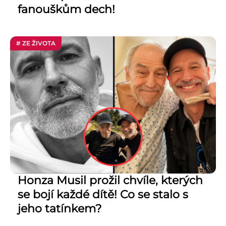
fanouškům dech!
# ZE ŽIVOTA
Honza Musil prožil chvíle, kterých
se bojí každé dítě! Co se stalo s
jeho tatínkem?