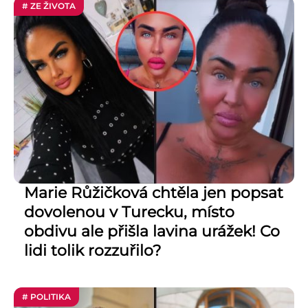
# ZE ŽIVOTA
Marie Růžičková chtěla jen popsat
dovolenou v Turecku, místo
obdivu ale přišla lavina urážek! Co
lidi tolik rozzuřilo?
# POLITIKA