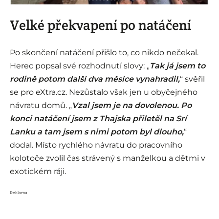
Velké překvapení po natáčení
Po skončení natáčení přišlo to, co nikdo nečekal.
Herec popsal své rozhodnutí slovy: „
Tak já jsem to
rodině potom další dva měsíce vynahradil,
“ svěřil
se pro eXtra.cz. Nezůstalo však jen u obyčejného
návratu domů. „
Vzal jsem je na dovolenou. Po
konci natáčení jsem z Thajska přiletěl na Srí
Lanku a tam jsem s nimi potom byl dlouho,
“
dodal. Místo rychlého návratu do pracovního
kolotoče zvolil čas strávený s manželkou a dětmi v
exotickém ráji.
Reklama