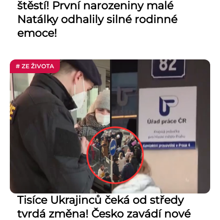
štěstí! První narozeniny malé
Natálky odhalily silné rodinné
emoce!
# ZE ŽIVOTA
Tisíce Ukrajinců čeká od středy
tvrdá změna! Česko zavádí nové