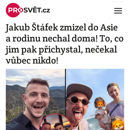
Skip
Menu
to
content
Jakub Štáfek zmizel do Asie
a rodinu nechal doma! To, co
jim pak přichystal, nečekal
vůbec nikdo!