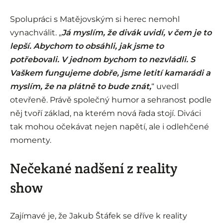
Spolupráci s Matějovským si herec nemohl
vynachválit. „
Já myslím, že divák uvidí, v čem je to
lepší. Abychom to obsáhli, jak jsme to
potřebovali. V jednom bychom to nezvládli. S
Vaškem fungujeme dobře, jsme letití kamarádi a
myslím, že na plátně to bude znát,
“ uvedl
otevřeně. Právě společný humor a sehranost podle
něj tvoří základ, na kterém nová řada stojí. Diváci
tak mohou očekávat nejen napětí, ale i odlehčené
momenty.
Nečekané nadšení z reality
show
Zajímavé je, že Jakub Štáfek se dříve k reality