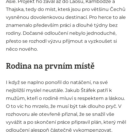
Asie. Projekt ho zavál až do Laosu, Kambodže a
Thajska, tedy do míst, která jsou pro většinu Čechů
vysněnou dovolenkovou destinací. Pro herce to ale
znamenalo především práci a dlouhé týdny bez
rodiny. Dočasné odloučení nebylo jednoduché,
přesto se rozhodl výzvu přijmout a vyzkoušet si
něco nového.
Rodina na prvním místě
I když se naplno ponořil do natáčení, na své
nejbližší myslel neustále. Jakub Štáfek patří k
mužům, kteří o rodině mluví s respektem a láskou.
O to víc ho mrzelo, že musí být tak dlouho pryč. V
rozhovoru ale otevřeně přiznal, že se snažil vše
vyvážit a po skončení práce připravil plán, který měl
odloučení alespoň částečně vykompenzovat.