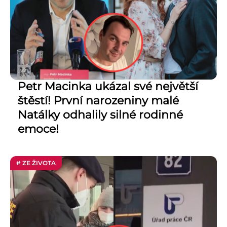
Petr Macinka ukázal své největší
štěstí! První narozeniny malé
Natálky odhalily silné rodinné
emoce!
# ZE ŽIVOTA