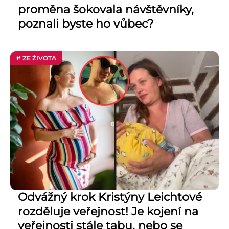
proměna šokovala návštěvníky,
poznali byste ho vůbec?
# ZE ŽIVOTA
Odvážný krok Kristýny Leichtové
rozděluje veřejnost! Je kojení na
veřejnosti stále tabu, nebo se