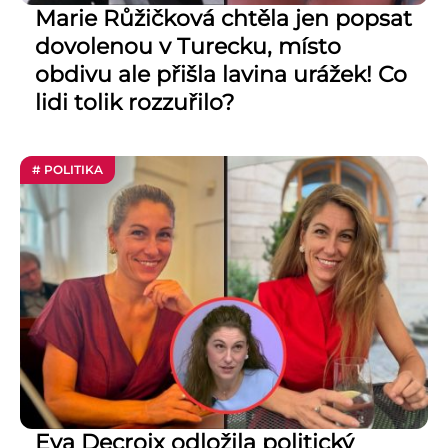
Marie Růžičková chtěla jen popsat
dovolenou v Turecku, místo
obdivu ale přišla lavina urážek! Co
lidi tolik rozzuřilo?
# POLITIKA
Eva Decroix odložila politický