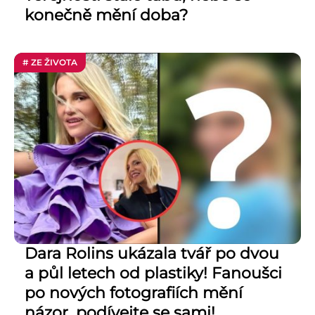
konečně mění doba?
# ZE ŽIVOTA
Dara Rolins ukázala tvář po dvou
a půl letech od plastiky! Fanoušci
po nových fotografiích mění
názor, podívejte se sami!