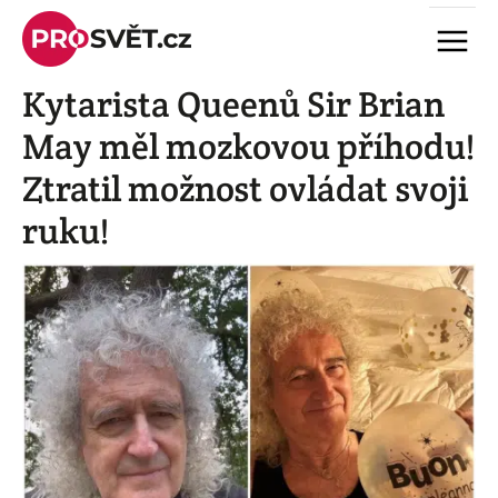
Skip
Menu
to
content
Kytarista Queenů Sir Brian
May měl mozkovou příhodu!
Ztratil možnost ovládat svoji
ruku!