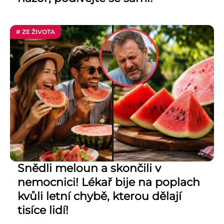
# ZE ŽIVOTA
Snědli meloun a skončili v
nemocnici! Lékař bije na poplach
kvůli letní chybě, kterou dělají
tisíce lidí!