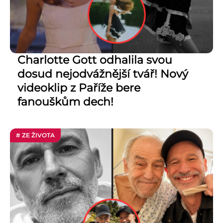
Charlotte Gott odhalila svou
dosud nejodvážnější tvář! Nový
videoklip z Paříže bere
fanouškům dech!
# ZE ŽIVOTA