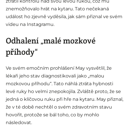
ztratil kontrolu nad svou levou rukou, což mu
znemožňovalo hrát na kytaru. Tato nečekaná
událost ho zjevně vyděsila, jak sám přiznal ve svém
videu na Instagramu.
Odhalení „malé mozkové
příhody“
Ve svém emočním prohlášení May vysvětlil, že
lékaři jeho stav diagnostikovali jako „malou
mozkovou příhodu“. Tato náhlá ztráta hybnosti
levé ruky ho velmi znepokojila. Zvláště proto, že se
jedná o klíčovou ruku při hře na kytaru. May přiznal,
že v té době nechtěl o svém zdravotním stavu
hovořit, protože se bál toho, co by mohlo
následovat.