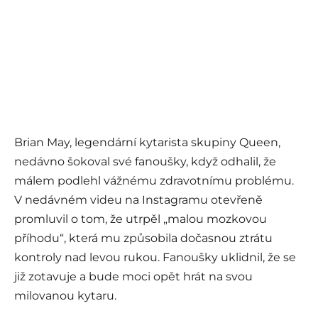
Brian May, legendární kytarista skupiny Queen,
nedávno šokoval své fanoušky, když odhalil, že
málem podlehl vážnému zdravotnímu problému.
V nedávném videu na Instagramu otevřeně
promluvil o tom, že utrpěl „malou mozkovou
příhodu“, která mu způsobila dočasnou ztrátu
kontroly nad levou rukou. Fanoušky uklidnil, že se
již zotavuje a bude moci opět hrát na svou
milovanou kytaru.