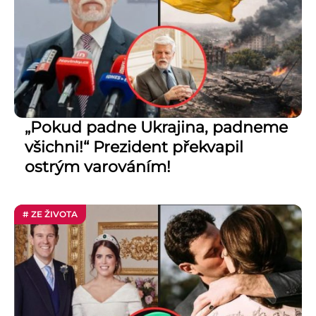
„Pokud padne Ukrajina, padneme
všichni!“ Prezident překvapil
ostrým varováním!
# ZE ŽIVOTA