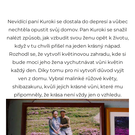
Nevidící paní Kuroki se dostala do depresí a vůbec
nechtěla opustit svůj domov. Pan Kuroki se snažil
nalézt způsob, jak vzbudit svou ženu opět k životu,
když v tu chvíli přišel na jeden krásný nápad.
Rozhodl se, že vytvoří květinovou zahradu, kde si
bude moci jeho žena vychutnávat vůni květin
každý den. Díky tomu pro ni vytvoří důvod vyjít
ven z domu. Vybral malinké růžové květy,
shibazakuru, kvůli jejich krásné vůni, které mu
připomněly, že krása není vždy jen o vzhledu.