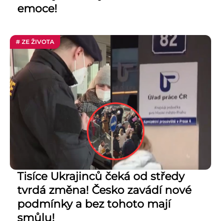
emoce!
# ZE ŽIVOTA
Tisíce Ukrajinců čeká od středy
tvrdá změna! Česko zavádí nové
podmínky a bez tohoto mají
smůlu!