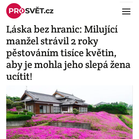
Skip
Menu
to
content
Láska bez hranic: Milující
manžel strávil 2 roky
pěstováním tisíce květin,
aby je mohla jeho slepá žena
ucítit!