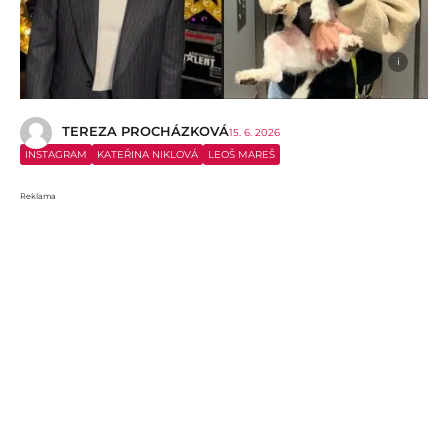
i
TEREZA PROCHÁZKOVÁ
15. 6. 2026
INSTAGRAM
KATEŘINA NIKLOVÁ
LEOŠ MAREŠ
Reklama