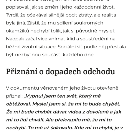
popisoval, jak se změnil jeho každodenní život.
Tvrdil, že očekával silnější pocit ztráty, ale realita
byla jiná. Zjistil, že mu sdílení soukromých
okamžiků nechybí tolik, jak si původně myslel.
Naopak začal více vnímat klid a soustředění na
běžné životní situace. Sociální síť podle něj přestala
být nezbytnou součástí každého dne.
Přiznání o dopadech odchodu
V dokumentu věnovaném jeho životu otevřeně
přiznal:
„Vypnul jsem ten svět, který mě
obtěžoval. Myslel jsem si, že mi to bude chybět.
Že mi bude chybět dávat videa z dovolené a jak
mi to lidi chválí. Ale překvapilo mě, že mi to
nechybí. To mě až šokovalo. Kde mi to chybí, je v