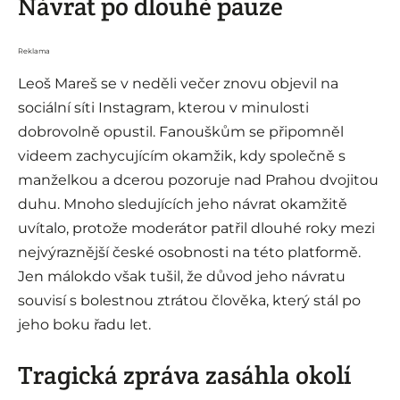
Návrat po dlouhé pauze
Reklama
Leoš Mareš se v neděli večer znovu objevil na
sociální síti Instagram, kterou v minulosti
dobrovolně opustil. Fanouškům se připomněl
videem zachycujícím okamžik, kdy společně s
manželkou a dcerou pozoruje nad Prahou dvojitou
duhu. Mnoho sledujících jeho návrat okamžitě
uvítalo, protože moderátor patřil dlouhé roky mezi
nejvýraznější české osobnosti na této platformě.
Jen málokdo však tušil, že důvod jeho návratu
souvisí s bolestnou ztrátou člověka, který stál po
jeho boku řadu let.
Tragická zpráva zasáhla okolí