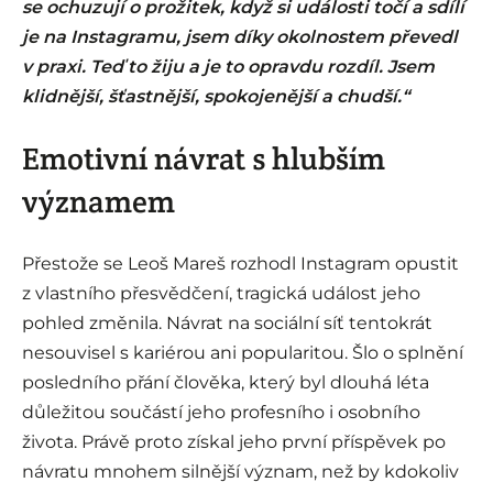
se ochuzují o prožitek, když si události točí a sdílí
je na Instagramu, jsem díky okolnostem převedl
v praxi. Teď to žiju a je to opravdu rozdíl. Jsem
klidnější, šťastnější, spokojenější a chudší.“
Emotivní návrat s hlubším
významem
Přestože se Leoš Mareš rozhodl Instagram opustit
z vlastního přesvědčení, tragická událost jeho
pohled změnila. Návrat na sociální síť tentokrát
nesouvisel s kariérou ani popularitou. Šlo o splnění
posledního přání člověka, který byl dlouhá léta
důležitou součástí jeho profesního i osobního
života. Právě proto získal jeho první příspěvek po
návratu mnohem silnější význam, než by kdokoliv