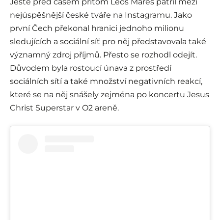
Ještě před časem přitom Leoš Mareš patřil mezi
nejúspěšnější české tváře na Instagramu. Jako
první Čech překonal hranici jednoho milionu
sledujících a sociální síť pro něj představovala také
významný zdroj příjmů. Přesto se rozhodl odejít.
Důvodem byla rostoucí únava z prostředí
sociálních sítí a také množství negativních reakcí,
které se na něj snášely zejména po koncertu Jesus
Christ Superstar v O2 areně.