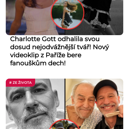
Charlotte Gott odhalila svou
dosud nejodvážnější tvář! Nový
videoklip z Paříže bere
fanouškům dech!
# ZE ŽIVOTA