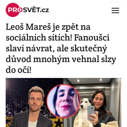
Skip
Menu
to
content
Leoš Mareš je zpět na
sociálních sítích! Fanoušci
slaví návrat, ale skutečný
důvod mnohým vehnal slzy
do očí!