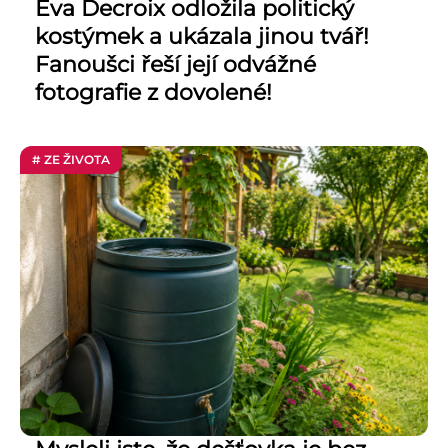
Eva Decroix odložila politický
kostýmek a ukázala jinou tvář!
Fanoušci řeší její odvážné
fotografie z dovolené!
# ZE ŽIVOTA