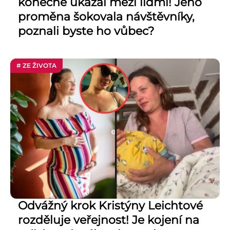
konečně ukázal mezi lidmi! Jeho
proměna šokovala návštěvníky,
poznali byste ho vůbec?
# ZE ŽIVOTA
Odvážný krok Kristýny Leichtové
rozděluje veřejnost! Je kojení na