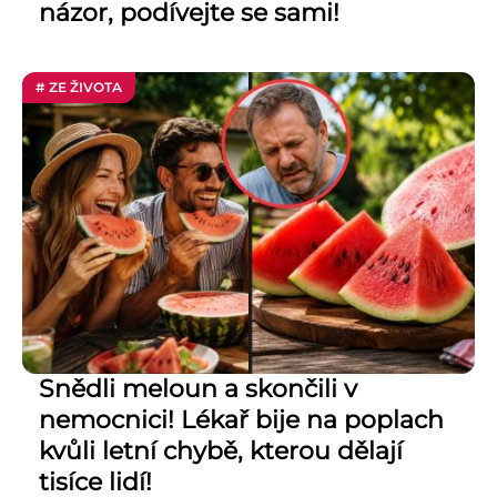
názor, podívejte se sami!
# ZE ŽIVOTA
Snědli meloun a skončili v
nemocnici! Lékař bije na poplach
kvůli letní chybě, kterou dělají
tisíce lidí!