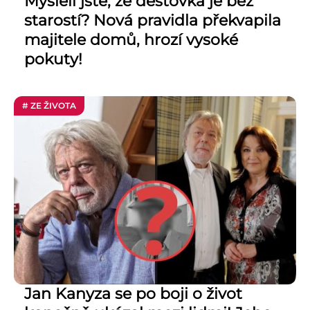
Mysleli jste, že dešťovka je bez
starostí? Nová pravidla překvapila
majitele domů, hrozí vysoké
pokuty!
# ZE ŽIVOTA
Jan Kanyza se po boji o život