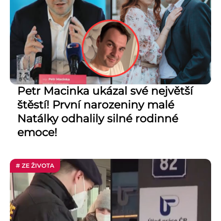
Petr Macinka ukázal své největší
štěstí! První narozeniny malé
Natálky odhalily silné rodinné
emoce!
# ZE ŽIVOTA