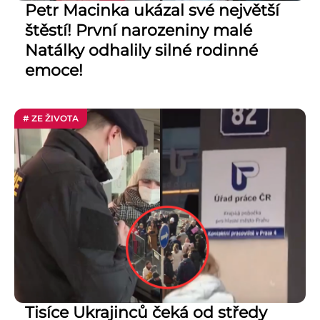
Petr Macinka ukázal své největší
štěstí! První narozeniny malé
Natálky odhalily silné rodinné
emoce!
# ZE ŽIVOTA
Tisíce Ukrajinců čeká od středy