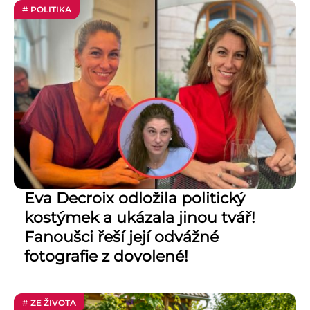
# POLITIKA
Eva Decroix odložila politický
kostýmek a ukázala jinou tvář!
Fanoušci řeší její odvážné
fotografie z dovolené!
# ZE ŽIVOTA