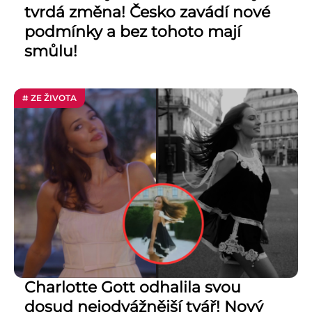
tvrdá změna! Česko zavádí nové
podmínky a bez tohoto mají
smůlu!
# ZE ŽIVOTA
Charlotte Gott odhalila svou
dosud nejodvážnější tvář! Nový