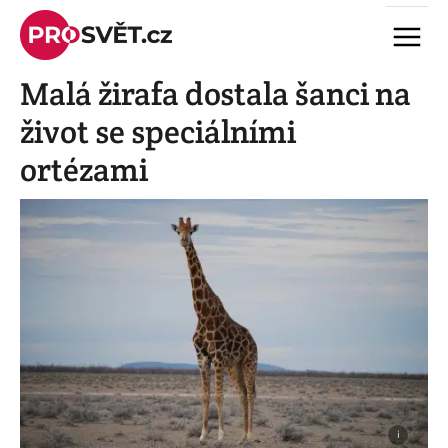
Skip
Menu
to
content
Malá žirafa dostala šanci na
život se speciálními
ortézami
i