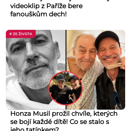
videoklip z Paříže bere
fanouškům dech!
# ZE ŽIVOTA
Honza Musil prožil chvíle, kterých
se bojí každé dítě! Co se stalo s
jeho tatínkem?