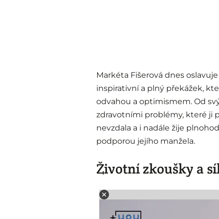
Markéta Fišerová dnes oslavuje s
inspirativní a plný překážek, k
odvahou a optimismem. Od svýc
zdravotními problémy, které ji p
nevzdala a i nadále žije plnoho
podporou jejího manžela.
Životní zkoušky a sí