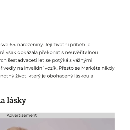
vé 65. narozeniny. Její životní příběh je
teré však dokázala překonat s neuvěřitelnou
h šestadvaceti let se potýká s vážnými
řivedly na invalidní vozík. Přesto se Markéta nikdy
dnotný život, který je obohacený láskou a
la lásky
Advertisement