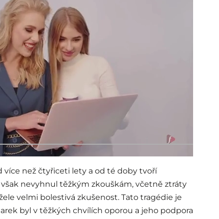
více než čtyřiceti lety a od té doby tvoří
e však nevyhnul těžkým zkouškám, včetně ztráty
le velmi bolestivá zkušenost. Tato tragédie je
. Marek byl v těžkých chvílích oporou a jeho podpora