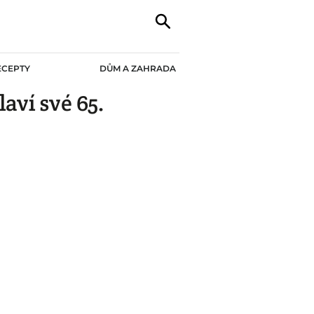
ECEPTY
DŮM A ZAHRADA
aví své 65.