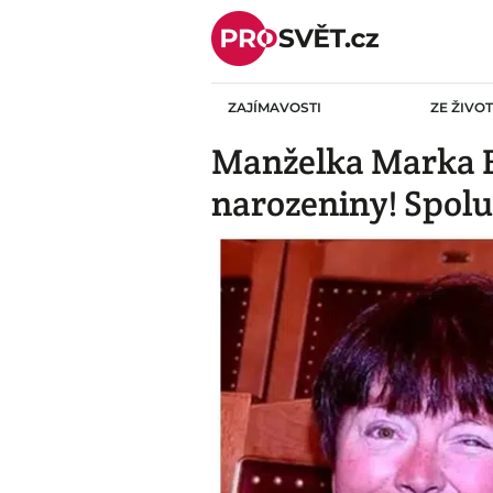
Skip
to
content
ZAJÍMAVOSTI
ZE ŽIVO
Manželka Marka Eb
narozeniny! Spolu j