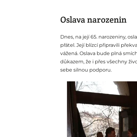
Oslava narozenin
Dnes, na její 65. narozeniny, o
přátel. Její blízcí připravili pře
vážená. Oslava bude plná smích
důkazem, že i přes všechny živ
sebe silnou podporu.