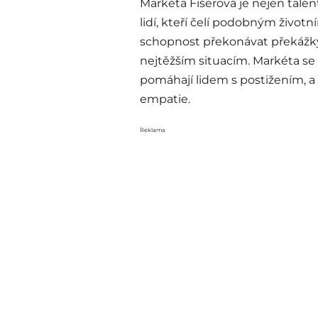
Markéta Fišerová je nejen tale
lidí, kteří čelí podobným životní
schopnost překonávat překážky 
nejtěžším situacím. Markéta se 
pomáhají lidem s postižením, a 
empatie.
Reklama