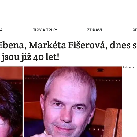
TA
TIPY A TRIKY
ZDRAVÍ
R
ena, Markéta Fišerová, dnes sl
sou již 40 let!
Reklama