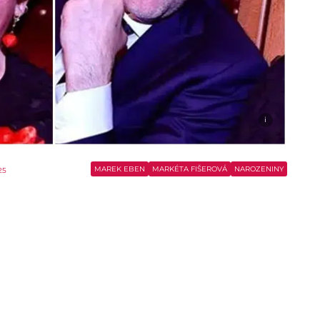
i
MAREK EBEN
MARKÉTA FIŠEROVÁ
NAROZENINY
25