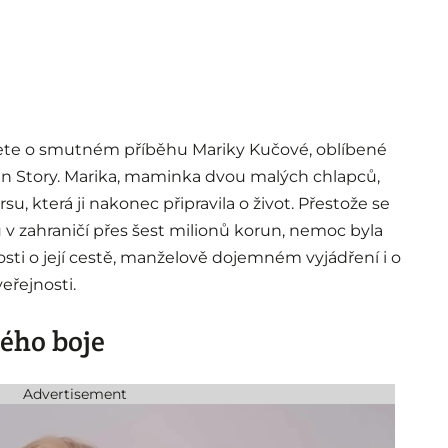
čtete o smutném příběhu Mariky Kučové, oblíbené
en Story. Marika, maminka dvou malých chlapců,
su, která ji nakonec připravila o život. Přestože se
 v zahraničí přes šest milionů korun, nemoc byla
nosti o její cestě, manželově dojemném vyjádření i o
eřejnosti.
ého boje
Advertisement