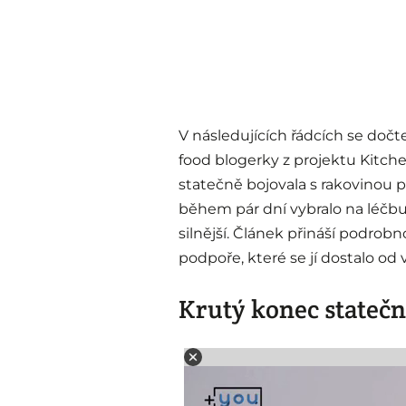
V následujících řádcích se do
food blogerky z projektu Kitch
statečně bojovala s rakovinou pr
během pár dní vybralo na léčbu
silnější. Článek přináší podrob
podpoře, které se jí dostalo od v
Krutý konec statečn