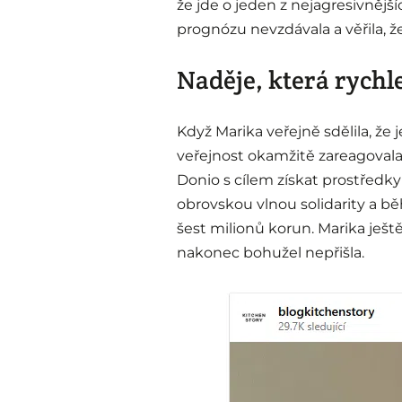
že jde o jeden z nejagresivnějš
prognózu nevzdávala a věřila, ž
Naděje, která rychl
Když Marika veřejně sdělila, že j
veřejnost okamžitě zareagovala.
Donio s cílem získat prostředky
obrovskou vlnou solidarity a b
šest milionů korun. Marika ješt
nakonec bohužel nepřišla.