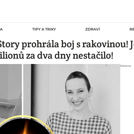
TA
TIPY A TRIKY
ZDRAVÍ
R
tory prohrála boj s rakovinou! J
ilionů za dva dny nestačilo!
Reklama