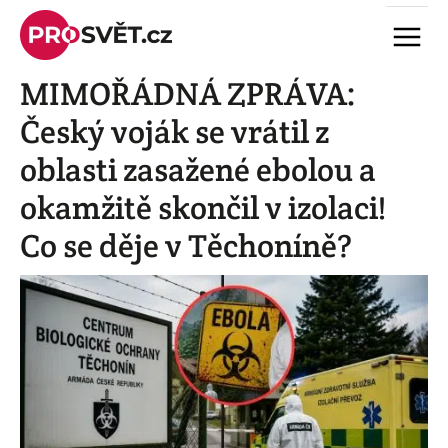
Skip
Menu
to
content
MIMOŘÁDNÁ ZPRÁVA:
Český voják se vrátil z
oblasti zasažené ebolou a
okamžitě skončil v izolaci!
Co se děje v Těchoníně?