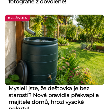
fotografie z dovolené!
# ZE ŽIVOTA
Mysleli jste, že dešťovka je bez
starostí? Nová pravidla překvapila
majitele domů, hrozí vysoké
pokuty!