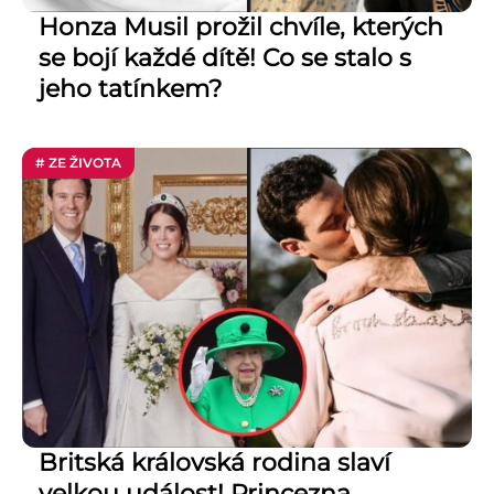
Honza Musil prožil chvíle, kterých
se bojí každé dítě! Co se stalo s
jeho tatínkem?
# ZE ŽIVOTA
Britská královská rodina slaví
velkou událost! Princezna