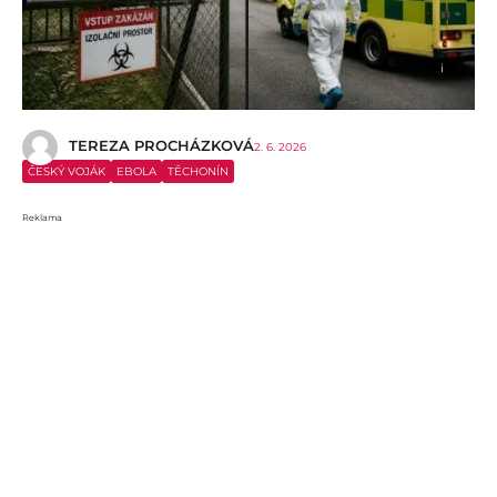
i
TEREZA PROCHÁZKOVÁ
2. 6. 2026
ČESKÝ VOJÁK
EBOLA
TĚCHONÍN
Reklama