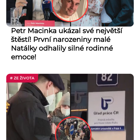
Petr Macinka ukázal své největší
štěstí! První narozeniny malé
Natálky odhalily silné rodinné
emoce!
# ZE ŽIVOTA