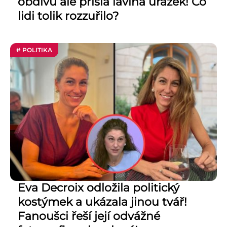
obdivu ale přišla lavina urážek! Co
lidi tolik rozzuřilo?
# POLITIKA
Eva Decroix odložila politický
kostýmek a ukázala jinou tvář!
Fanoušci řeší její odvážné