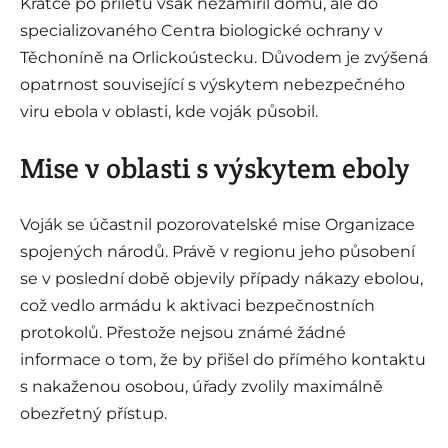
Krátce po příletu však nezamířil domů, ale do
specializovaného Centra biologické ochrany v
Těchoníně na Orlickoústecku. Důvodem je zvýšená
opatrnost související s výskytem nebezpečného
viru ebola v oblasti, kde voják působil.
Mise v oblasti s výskytem eboly
Voják se účastnil pozorovatelské mise Organizace
spojených národů. Právě v regionu jeho působení
se v poslední době objevily případy nákazy ebolou,
což vedlo armádu k aktivaci bezpečnostních
protokolů. Přestože nejsou známé žádné
informace o tom, že by přišel do přímého kontaktu
s nakaženou osobou, úřady zvolily maximálně
obezřetný přístup.