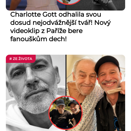
Charlotte Gott odhalila svou
dosud nejodvážnější tvář! Nový
videoklip z Paříže bere
fanouškům dech!
# ZE ŽIVOTA