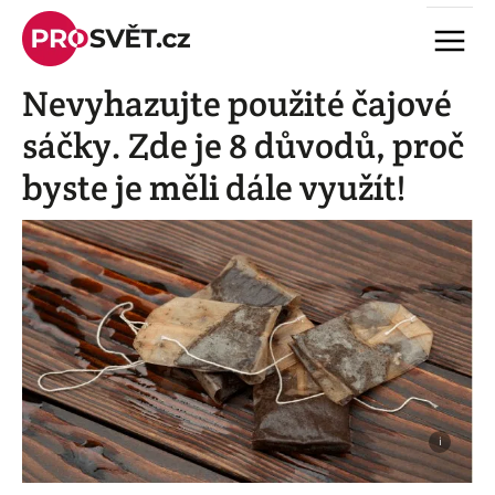
Skip
Menu
to
content
Nevyhazujte použité čajové
sáčky. Zde je 8 důvodů, proč
byste je měli dále využít!
i