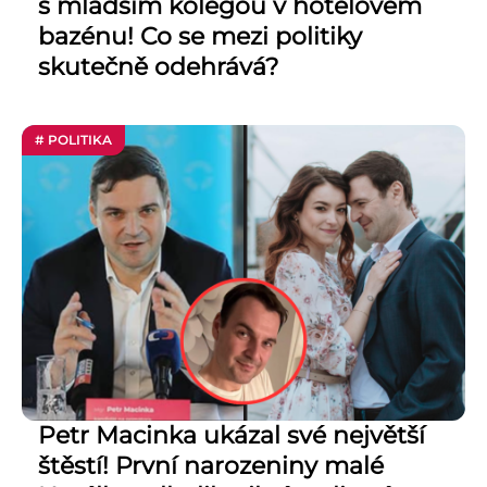
s mladším kolegou v hotelovém
bazénu! Co se mezi politiky
skutečně odehrává?
# POLITIKA
Petr Macinka ukázal své největší
štěstí! První narozeniny malé