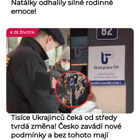
Natálky odhalily silné rodinné
emoce!
# ZE ŽIVOTA
Tisíce Ukrajinců čeká od středy
tvrdá změna! Česko zavádí nové
podmínky a bez tohoto mají