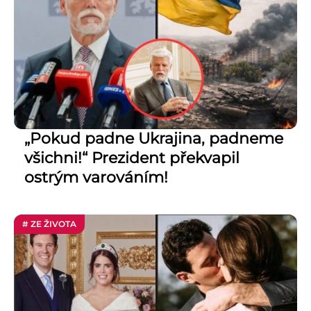
„Pokud padne Ukrajina, padneme
všichni!“ Prezident překvapil
ostrým varováním!
# ZE ŽIVOTA