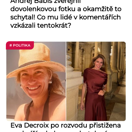
Andrej Babiš zveřejnil
dovolenkovou fotku a okamžitě to
schytal! Co mu lidé v komentářích
vzkázali tentokrát?
# POLITIKA
Eva Decroix po rozvodu přistižena