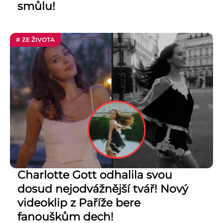
smůlu!
# ZE ŽIVOTA
Charlotte Gott odhalila svou
dosud nejodvážnější tvář! Nový
videoklip z Paříže bere
fanouškům dech!