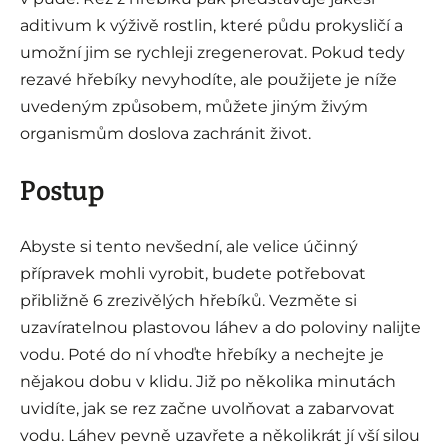
aditivum k výživě rostlin, které půdu prokysličí a
umožní jim se rychleji zregenerovat. Pokud tedy
rezavé hřebíky nevyhodíte, ale použijete je níže
uvedeným způsobem, můžete jiným živým
organismům doslova zachránit život.
Postup
Abyste si tento nevšední, ale velice účinný
přípravek mohli vyrobit, budete potřebovat
přibližně 6 zrezivělých hřebíků. Vezměte si
uzavíratelnou plastovou láhev a do poloviny nalijte
vodu. Poté do ní vhoďte hřebíky a nechejte je
nějakou dobu v klidu. Již po několika minutách
uvidíte, jak se rez začne uvolňovat a zabarvovat
vodu. Láhev pevně uzavřete a několikrát jí vší silou