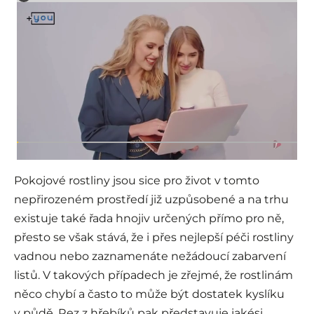
Pokojové rostliny jsou sice pro život v tomto
nepřirozeném prostředí již uzpůsobené a na trhu
existuje také řada hnojiv určených přímo pro ně,
přesto se však stává, že i přes nejlepší péči rostliny
vadnou nebo zaznamenáte nežádoucí zabarvení
listů. V takových případech je zřejmé, že rostlinám
něco chybí a často to může být dostatek kyslíku
v půdě. Rez z hřebíků pak představuje jakési