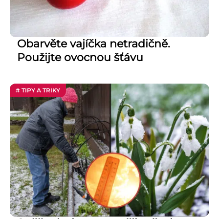
Obarvěte vajíčka netradičně.
Použijte ovocnou šťávu
# TIPY A TRIKY