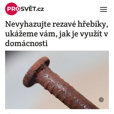
Skip
Menu
to
content
Nevyhazujte rezavé hřebíky,
ukážeme vám, jak je využít v
domácnosti
i