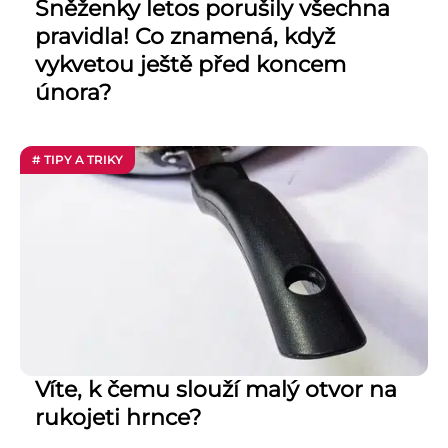
Sněženky letos porušily všechna
pravidla! Co znamená, když
vykvetou ještě před koncem
února?
# TIPY A TRIKY
Víte, k čemu slouží malý otvor na
rukojeti hrnce?