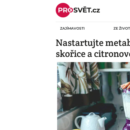
Skip
to
content
ZAJÍMAVOSTI
ZE ŽIVO
Nastartujte metab
skořice a citronov