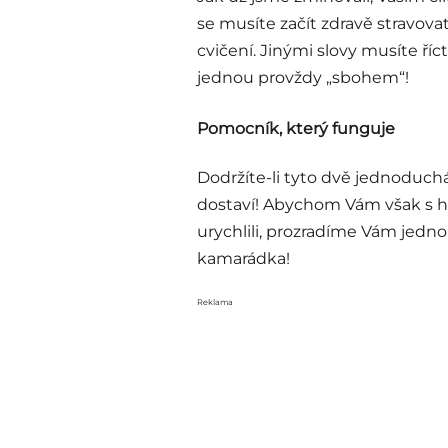
se musíte začít zdravě stravova
cvičení. Jinými slovy musíte ř
jednou provždy „sbohem“!
Pomocník, který funguje
Dodržíte-li tyto dvě jednoduchá
dostaví! Abychom Vám však s h
urychlili, prozradíme Vám jedno
kamarádka!
Reklama