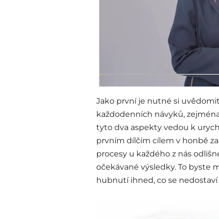
Jako první je nutné si uvědomi
každodenních návyků, zejména p
tyto dva aspekty vedou k urych
prvním dílčím cílem v honbě za
procesy u každého z nás odlišn
očekávané výsledky. To byste m
hubnutí ihned, co se nedostaví 