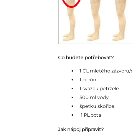
Co budete potřebovat?
1 ČL mletého zázvoru
1 citrón
1 svazek petržele
500 ml vody
špetku skořice
1 PL octa
Jak nápoj připravit?