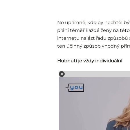
No upřímně, kdo by nechtěl být o
přání téměř každé ženy na tét
internetu nalézt řadu způsobů a
ten účinný způsob vhodný přímo
Hubnutí je vždy individuální