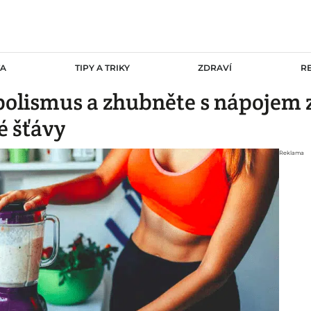
TA
TIPY A TRIKY
ZDRAVÍ
R
olismus a zhubněte s nápojem z
é šťávy
Reklama