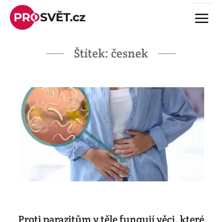
Skip
Menu
to
content
Štítek:
česnek
Proti parazitům v těle fungují věci, které