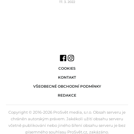
17. 3. 2022
COOKIES
KONTAKT
VŠEOBECNÉ OBCHODNÍ PODMÍNKY
REDAKCE
Copyright © 2016-2026 ProSvět media, s.r.o. Obsah serveru je
chráněn autorským právem. Jakékoli užití obsahu serveru
včetně publikování nebo jiného šíření obsahu serveru je bez
písemného souhlasu ProSvět.cz, zakázáno.