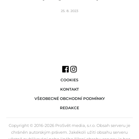
25. 8. 2023
COOKIES
KONTAKT
VŠEOBECNÉ OBCHODNÍ PODMÍNKY
REDAKCE
Copyright © 2016-2026 ProSvět media, s.r.o. Obsah serveru je
chráněn autorským právem. Jakékoli užití obsahu serveru