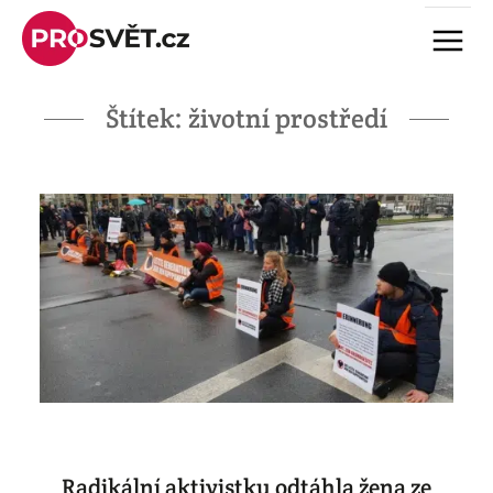
Skip
Menu
to
content
Štítek:
životní prostředí
Radikální aktivistku odtáhla žena ze