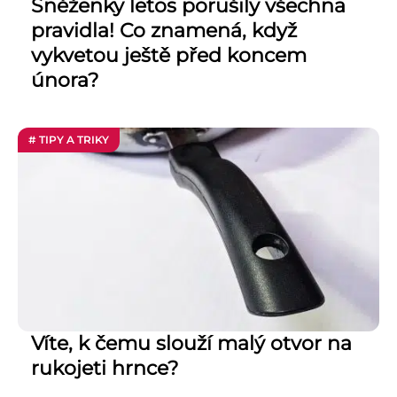
Sněženky letos porušily všechna
pravidla! Co znamená, když
vykvetou ještě před koncem
února?
# TIPY A TRIKY
Víte, k čemu slouží malý otvor na
rukojeti hrnce?