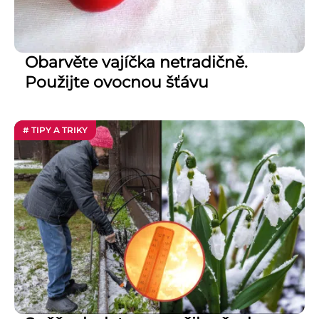
Obarvěte vajíčka netradičně.
Použijte ovocnou šťávu
# TIPY A TRIKY