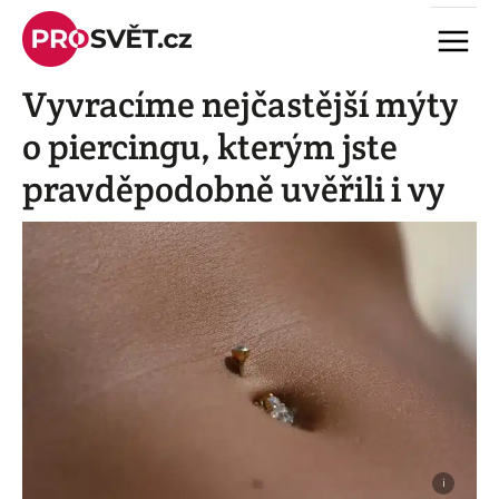
Skip
Menu
to
content
Vyvracíme nejčastější mýty
o piercingu, kterým jste
pravděpodobně uvěřili i vy
i