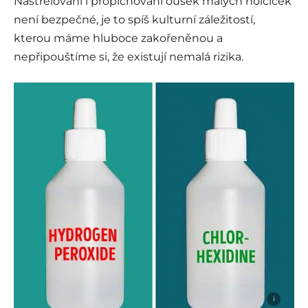
Nastřelování i propichování oušek malých holčiček
není bezpečné, je to spíš kulturní záležitostí,
kterou máme hluboce zakořeněnou a
nepřipouštíme si, že existují nemalá rizika.
i