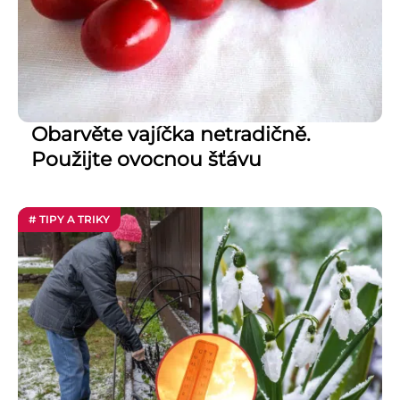
Obarvěte vajíčka netradičně.
Použijte ovocnou šťávu
# TIPY A TRIKY