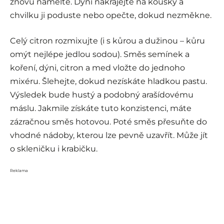
znovu namelte. Dýni nakrájejte na kousky a
chvilku ji poduste nebo opečte, dokud nezměkne.
Celý citron rozmixujte (i s kůrou a dužinou – kůru
omýt nejlépe jedlou sodou). Směs semínek a
koření, dýni, citron a med vložte do jednoho
mixéru. Šlehejte, dokud nezískáte hladkou pastu.
Výsledek bude hustý a podobný arašídovému
máslu. Jakmile získáte tuto konzistenci, máte
zázračnou směs hotovou. Poté směs přesuňte do
vhodné nádoby, kterou lze pevně uzavřít. Může jít
o skleničku i krabičku.
Reklama