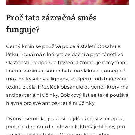
Proč tato zázračná směs
funguje?
Černý kmín se používá po celá staletí. Obsahuje
látku, která má silné antioxidační a protizánětlivé
vlastnosti. Podporuje trávení a zmírňuje nadýmání.
Lněná semínka jsou bohatá na vlákninu, omega-3
mastné kyseliny a lignany. Podporují odstraňování
toxinů z těla. Hřebíček obsahuje eugenol, který má
antibakteriální účinky. Bobkový list se také používá
hlavně pro své antibakteriální účinky.
Dýňová semínka jsou asi nejdůležitější v receptu,
protože doplňují do těla zinek, který je klíčový pro
zdraví trávicího traktu. Citron je skvělý zdroj