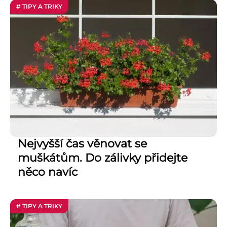
# TIPY A TRIKY
Nejvyšší čas věnovat se
muškátům. Do zálivky přidejte
něco navíc
# TIPY A TRIKY