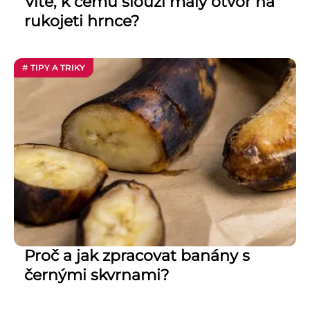
Víte, k čemu slouží malý otvor na
rukojeti hrnce?
# TIPY A TRIKY
Proč a jak zpracovat banány s
černými skvrnami?