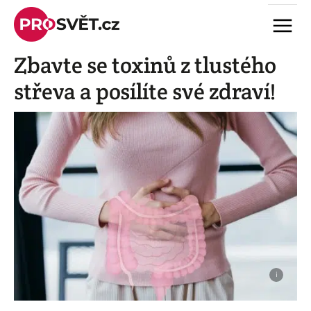
Skip
Menu
to
content
Zbavte se toxinů z tlustého
střeva a posílíte své zdraví!
i