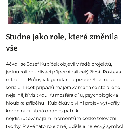
i
Studna jako role, která změnila
vše
Ačkoli se Josef Kubíček objevil v řadě projektů,
jednu roli mu diváci připomínali celý život. Postava
mladého Brůny v legendární epizodě Studna ze
seriálu Třicet případů majora Zemana se stala jeho
nejsilnější vizitkou. Atmosféra dílu, psychologická
hloubka příběhu i Kubíčkův civilní projev vytvořily
kombinaci, která dodnes patří k
nejdiskutovanějším momentům české televizní
tvorby. Právě tato role z něj udělala herecký symbol