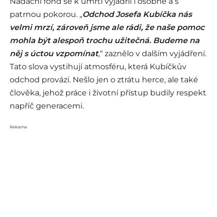
Nadační fond se k úmrtí vyjádřil i osobně a s
patrnou pokorou. „
Odchod Josefa Kubíčka nás
velmi mrzí, zároveň jsme ale rádi, že naše pomoc
mohla být alespoň trochu užitečná. Budeme na
něj s úctou vzpomínat
,
“ zaznělo v dalším vyjádření.
Tato slova vystihují atmosféru, která Kubíčkův
odchod provází. Nešlo jen o ztrátu herce, ale také
člověka, jehož práce i životní přístup budily respekt
napříč generacemi.
Reklama