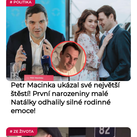
# POLITIKA
Petr Macinka ukázal své největší
štěstí! První narozeniny malé
Natálky odhalily silné rodinné
emoce!
# ZE ŽIVOTA