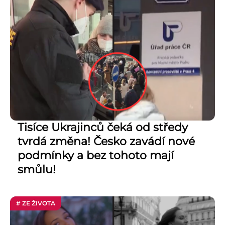
Tisíce Ukrajinců čeká od středy
tvrdá změna! Česko zavádí nové
podmínky a bez tohoto mají
smůlu!
# ZE ŽIVOTA