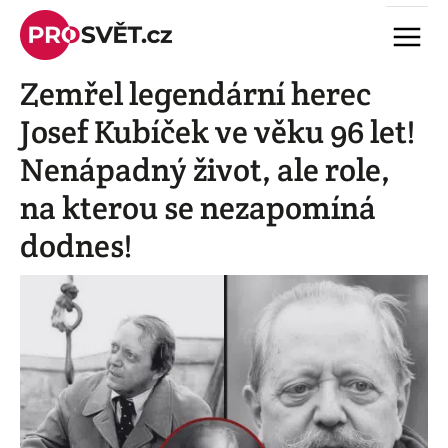
Skip
Menu
to
content
Zemřel legendární herec
Josef Kubíček ve věku 96 let!
Nenápadný život, ale role,
na kterou se nezapomíná
dodnes!