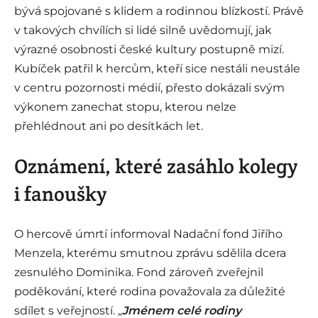
bývá spojované s klidem a rodinnou blízkostí. Právě
v takových chvílích si lidé silně uvědomují, jak
výrazné osobnosti české kultury postupně mizí.
Kubíček patřil k hercům, kteří sice nestáli neustále
v centru pozornosti médií, přesto dokázali svým
výkonem zanechat stopu, kterou nelze
přehlédnout ani po desítkách let.
Oznámení, které zasáhlo kolegy
i fanoušky
O hercově úmrtí informoval Nadační fond Jiřího
Menzela, kterému smutnou zprávu sdělila dcera
zesnulého Dominika. Fond zároveň zveřejnil
poděkování, které rodina považovala za důležité
sdílet s veřejností. „
Jménem celé rodiny