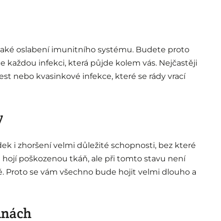
také oslabení imunitního systému. Budete proto
každou infekci, která půjde kolem vás. Nejčastěji
st nebo kvasinkové infekce, které se rády vrací
y
k i zhoršení velmi důležité schopnosti, bez které
 hojí poškozenou tkáň, ale při tomto stavu není
ě. Proto se vám všechno bude hojit velmi dlouho a
tinách