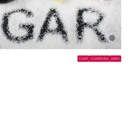
i
CUKR
CUKROVKA
KREV