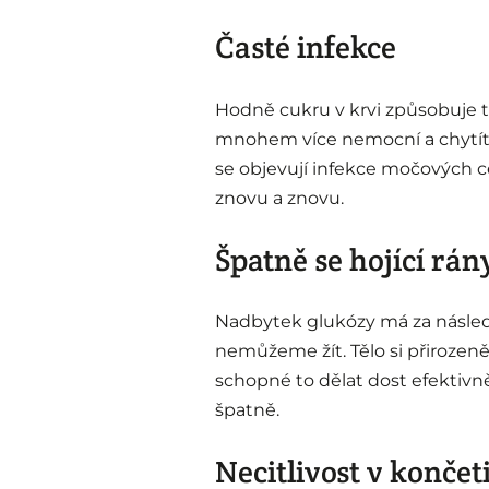
Časté infekce
Hodně cukru v krvi způsobuje 
mnohem více nemocní a chytíte 
se objevují infekce močových ce
znovu a znovu.
Špatně se hojící rán
Nadbytek glukózy má za následe
nemůžeme žít. Tělo si přirozeně
schopné to dělat dost efektivn
špatně.
Necitlivost v konče