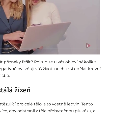
ít příznaky řešit? Pokud se u vás objeví několik z
vně ovlivňují váš život, nechte si udělat krevní
éčbě.
tálá žízeň
těžující pro celé tělo, a to včetně ledvin. Tento
e, aby odstranil z těla přebytečnou glukózu, a