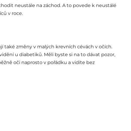
odit neustále na záchod. A to povede k neustálé
ců v roce.
í také změny v malých krevních cévách v očích.
dění u diabetiků. Měli byste si na to dávat pozor,
běžně oči naprosto v pořádku a vidíte bez