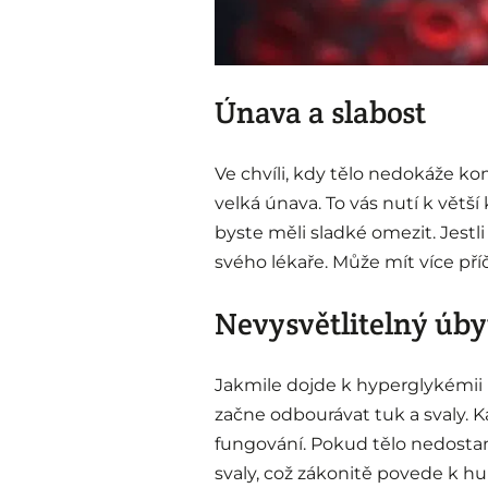
Únava a slabost
Ve chvíli, kdy tělo nedokáže ko
velká únava. To vás nutí k větš
byste měli sladké omezit. Jestli
svého lékaře. Může mít více příč
Nevysvětlitelný úb
Jakmile dojde k hyperglykémii (
začne odbourávat tuk a svaly. 
fungování. Pokud tělo nedostane
svaly, což zákonitě povede k hu