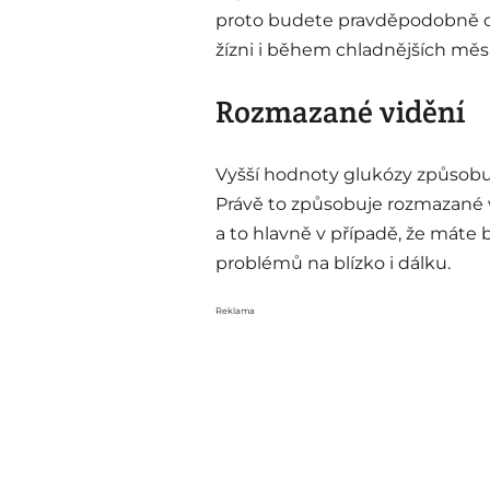
proto budete pravděpodobně ch
žízni i během chladnějších měsí
Rozmazané vidění
Vyšší hodnoty glukózy způsobuj
Právě to způsobuje rozmazané vi
a to hlavně v případě, že máte 
problémů na blízko i dálku.
Reklama