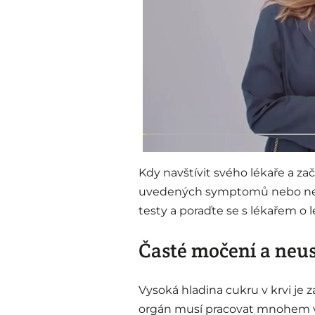
Kdy navštívit svého lékaře a zač
uvedených symptomů nebo negati
testy a poraďte se s lékařem o l
Časté močení a neus
Vysoká hladina cukru v krvi je za
orgán musí pracovat mnohem víc