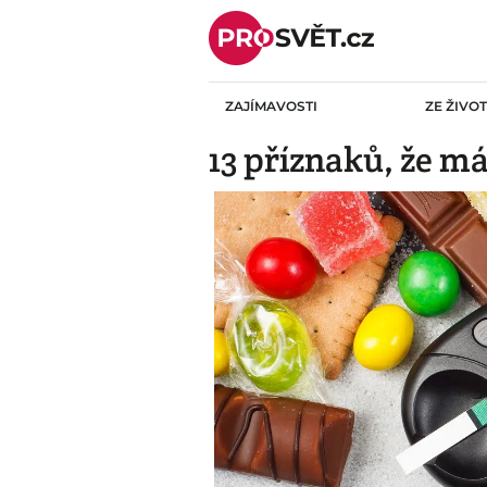
Skip
to
content
ZAJÍMAVOSTI
ZE ŽIVO
13 příznaků, že má