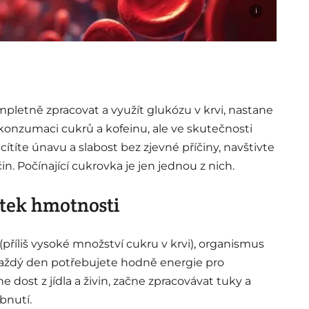
i
mpletně zpracovat a využít glukózu v krvi, nastane
í konzumaci cukrů a kofeinu, ale ve skutečnosti
 cítíte únavu a slabost bez zjevné příčiny, navštivte
in. Počínající cukrovka je jen jednou z nich.
ytek hmotnosti
příliš vysoké množství cukru v krvi), organismus
Každý den potřebujete hodně energie pro
 dost z jídla a živin, začne zpracovávat tuky a
bnutí.