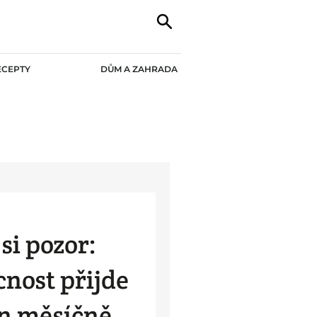
ECEPTY
DŮM A ZAHRADA
 si pozor:
nost přijde
n měsíčně.