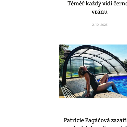
Téměř každý vidí čern
vránu
2. 10. 2023
Patricie Pagáčová zazáři