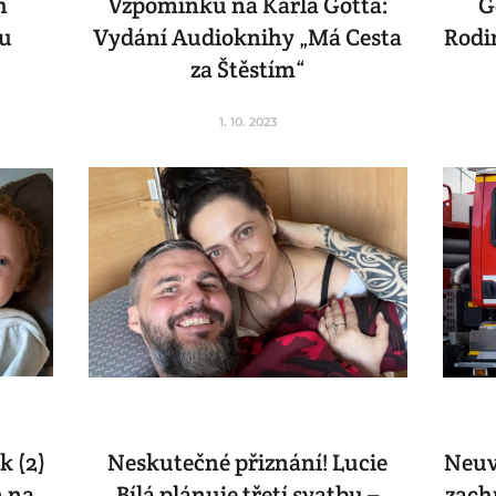
h
Vzpomínku na Karla Gotta:
G
ou
Vydání Audioknihy „Má Cesta
Rodin
za Štěstím“
1. 10. 2023
k (2)
Neskutečné přiznání! Lucie
Neuvě
n na
Bílá plánuje třetí svatbu –
zach