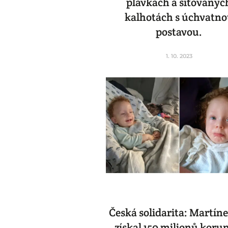
plavkách a síťovanýc
kalhotách s úchvatn
postavou.
1. 10. 2023
Česká solidarita: Martíne
získal 150 milionů koru