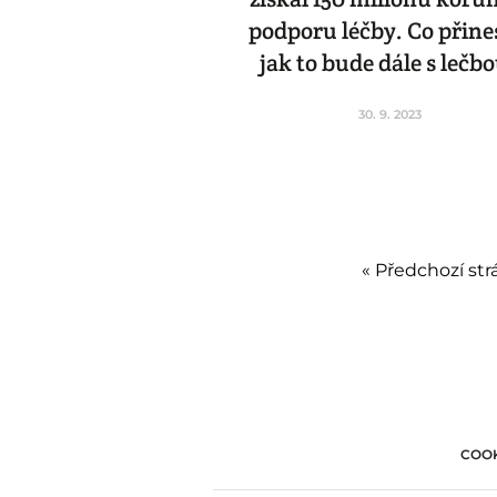
podporu léčby. Co přine
jak to bude dále s lečb
30. 9. 2023
« Předchozí str
COOK