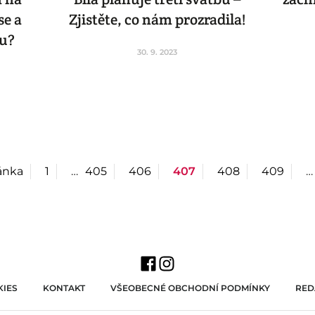
se a
Zjistěte, co nám prozradila!
ou?
30. 9. 2023
ánka
1
…
405
406
407
408
409
…
IES
KONTAKT
VŠEOBECNÉ OBCHODNÍ PODMÍNKY
RED