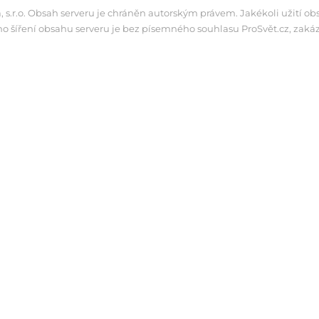
 s.r.o. Obsah serveru je chráněn autorským právem. Jakékoli užití o
ho šíření obsahu serveru je bez písemného souhlasu ProSvět.cz, zaká