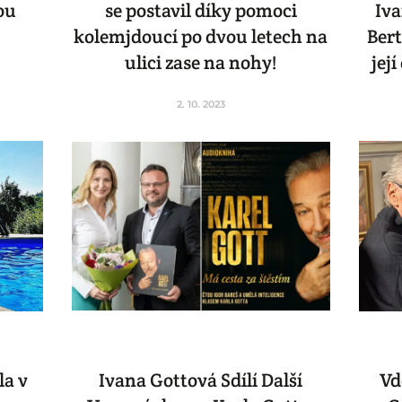
ou
se postavil díky pomoci
Iva
kolemjdoucí po dvou letech na
Ber
ulici zase na nohy!
jej
2. 10. 2023
la v
Ivana Gottová Sdílí Další
Vd