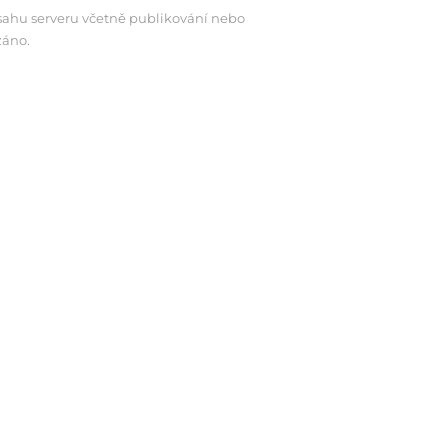
bsahu serveru včetně publikování nebo
záno.