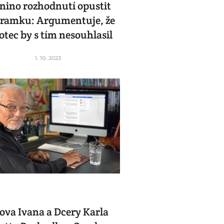
nino rozhodnutí opustit
tramku: Argumentuje, že
í otec by s tím nesouhlasil
1. 10. 2023
ova Ivana a Dcery Karla