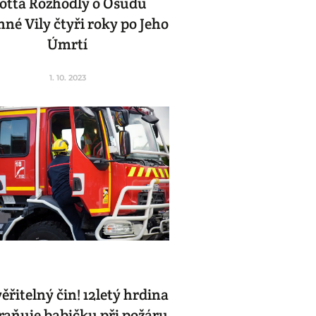
otta Rozhodly o Osudu
né Vily čtyři roky po Jeho
Úmrtí
1. 10. 2023
řitelný čin! 12letý hrdina
raňuje babičku při požáru