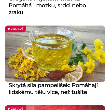
Pomáhá i mozku, srdci nebo
zraku
# ZDRAVÍ
Skrytá síla pampelišek: Pomáhají
lidskému tělu více, než tušíte
# ZDRAVÍ