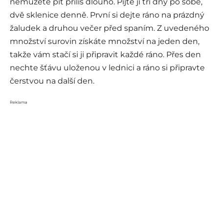
nemůžete pít příliš dlouho. Pijte ji tři dny po sobě,
dvě sklenice denně. První si dejte ráno na prázdný
žaludek a druhou večer před spaním. Z uvedeného
množství surovin získáte množství na jeden den,
takže vám stačí si ji připravit každé ráno. Přes den
nechte šťávu uloženou v lednici a ráno si připravte
čerstvou na další den.
Reklama