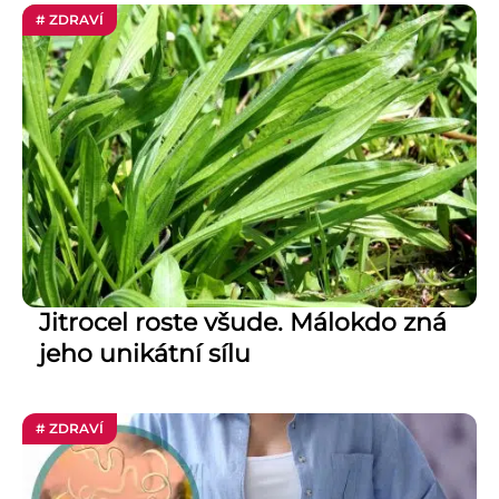
# ZDRAVÍ
Jitrocel roste všude. Málokdo zná
jeho unikátní sílu
# ZDRAVÍ