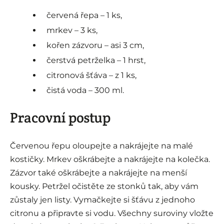
červená řepa – 1 ks,
mrkev – 3 ks,
kořen zázvoru – asi 3 cm,
čerstvá petrželka – 1 hrst,
citronová šťáva – z 1 ks,
čistá voda – 300 ml.
Pracovní postup
Červenou řepu oloupejte a nakrájejte na malé
kostičky. Mrkev oškrábejte a nakrájejte na kolečka.
Zázvor také oškrábejte a nakrájejte na menší
kousky. Petržel očistěte ze stonků tak, aby vám
zůstaly jen listy. Vymačkejte si šťávu z jednoho
citronu a připravte si vodu. Všechny suroviny vložte