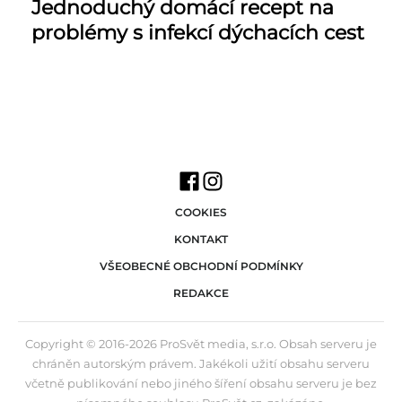
Jednoduchý domácí recept na
problémy s infekcí dýchacích cest
COOKIES
KONTAKT
VŠEOBECNÉ OBCHODNÍ PODMÍNKY
REDAKCE
Copyright © 2016-2026 ProSvět media, s.r.o. Obsah serveru je
chráněn autorským právem. Jakékoli užití obsahu serveru
včetně publikování nebo jiného šíření obsahu serveru je bez