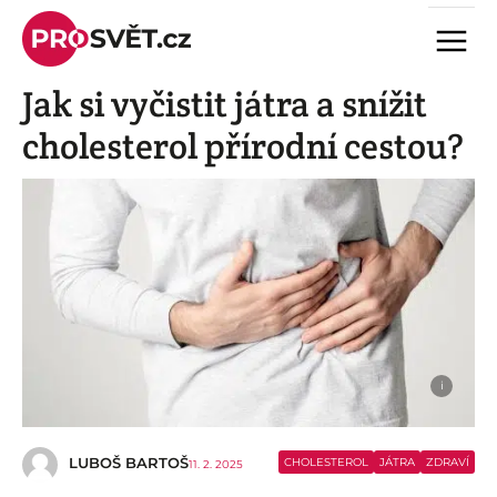
Skip
Menu
to
content
Jak si vyčistit játra a snížit
cholesterol přírodní cestou?
i
LUBOŠ BARTOŠ
CHOLESTEROL
JÁTRA
ZDRAVÍ
11. 2. 2025