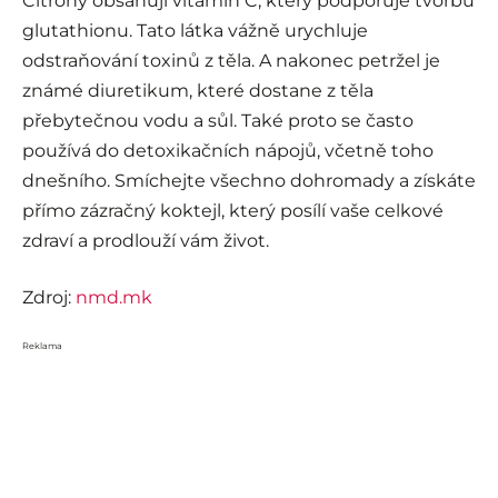
Citrony obsahují vitamín C, který podporuje tvorbu
glutathionu. Tato látka vážně urychluje
odstraňování toxinů z těla. A nakonec petržel je
známé diuretikum, které dostane z těla
přebytečnou vodu a sůl. Také proto se často
používá do detoxikačních nápojů, včetně toho
dnešního. Smíchejte všechno dohromady a získáte
přímo zázračný koktejl, který posílí vaše celkové
zdraví a prodlouží vám život.
Zdroj:
nmd.mk
Reklama