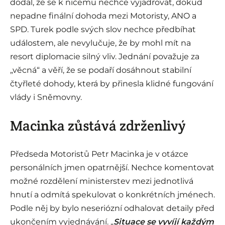
dodal, že se k ničemu nechce vyjadřovat, dokud
nepadne finální dohoda mezi Motoristy, ANO a
SPD. Turek podle svých slov nechce předbíhat
událostem, ale nevylučuje, že by mohl mít na
resort diplomacie silný vliv. Jednání považuje za
„věcná“ a věří, že se podaří dosáhnout stabilní
čtyřleté dohody, která by přinesla klidné fungování
vlády i Sněmovny.
Macinka zůstává zdrženlivý
Předseda Motoristů Petr Macinka je v otázce
personálních jmen opatrnější. Nechce komentovat
možné rozdělení ministerstev mezi jednotlivá
hnutí a odmítá spekulovat o konkrétních jménech.
Podle něj by bylo neseriózní odhalovat detaily před
ukončením vyjednávání. „
Situace se vyvíjí každým