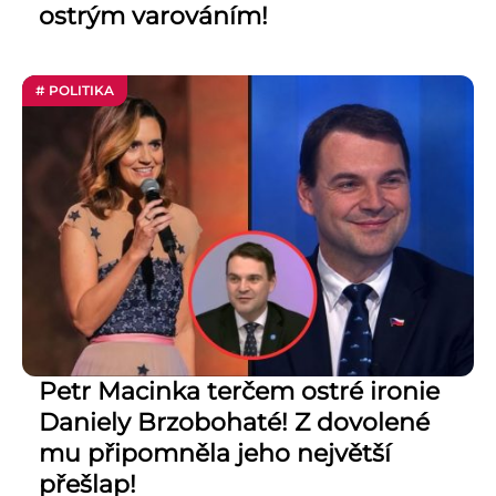
ostrým varováním!
# POLITIKA
Petr Macinka terčem ostré ironie
Daniely Brzobohaté! Z dovolené
mu připomněla jeho největší
přešlap!