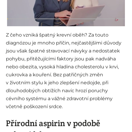
Z čeho vzniká špatný krevní oběh? Za touto
diagnózou je mnoho příčin, nejčastějšími důvody
jsou však špatné stravovací návyky a nedostatek
pohybu, přitěžujícími faktory jsou pak nadváha
nebo obezita, vysoká hladina cholesterolu v krvi,
cukrovka a kouření. Bez patřičných změn
v životním stylu k jeho zlepšení nedojde, při
dlouhodobých obtížích navíc hrozí poruchy
cévního systému a vážné zdravotní problémy
včetně poškození srdce.
Přírodní aspirin v podobě