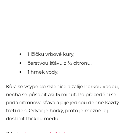
1 lžičku vrbové kůry,
čerstvou šťávu z ½ citronu,
1 hrnek vody.
Kůra se vsype do sklenice a zalije horkou vodou,
nechá se působit asi 15 minut. Po přecedění se
přidá citronová šťáva a pije jednou denně každý
třetí den. Odvar je hořký, proto je možné jej
dosladit lžičkou medu.