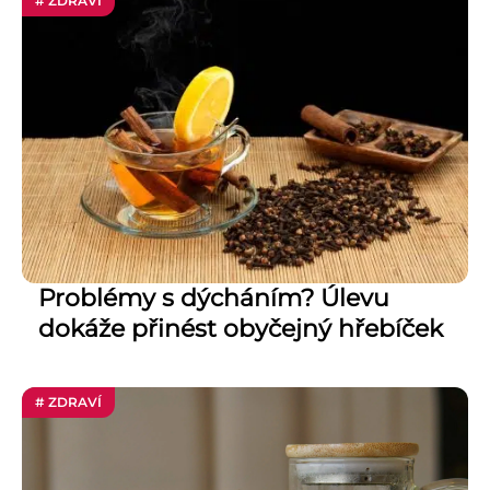
# ZDRAVÍ
Problémy s dýcháním? Úlevu
dokáže přinést obyčejný hřebíček
# ZDRAVÍ