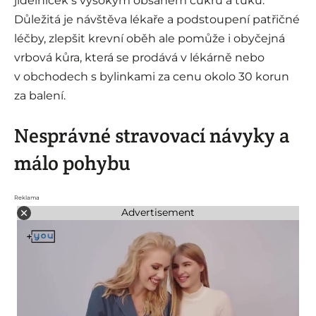
jídelníček s vysokým obsahem cukrů a tuků.
Důležitá je návštěva lékaře a podstoupení patřičné
léčby, zlepšit krevní oběh ale pomůže i obyčejná
vrbová kůra, která se prodává v lékárně nebo
v obchodech s bylinkami za cenu okolo 30 korun
za balení.
Nesprávné stravovací návyky a
málo pohybu
Reklama
Advertisement