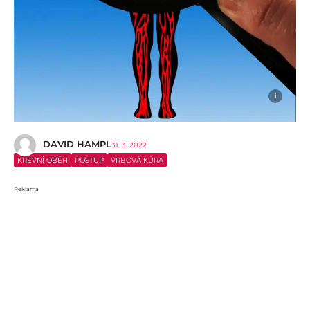
i
DAVID HAMPL
31. 3. 2022
KREVNÍ OBĚH
POSTUP
VRBOVÁ KŮRA
Reklama