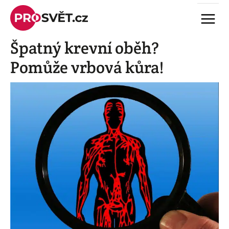
Skip
Menu
to
content
Špatný krevní oběh?
Pomůže vrbová kůra!