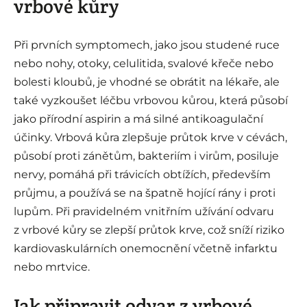
vrbové kůry
Při prvních symptomech, jako jsou studené ruce
nebo nohy, otoky, celulitida, svalové křeče nebo
bolesti kloubů, je vhodné se obrátit na lékaře, ale
také vyzkoušet léčbu vrbovou kůrou, která působí
jako přírodní aspirin a má silné antikoagulační
účinky. Vrbová kůra zlepšuje průtok krve v cévách,
působí proti zánětům, bakteriím i virům, posiluje
nervy, pomáhá při trávicích obtížích, především
průjmu, a používá se na špatně hojící rány i proti
lupům. Při pravidelném vnitřním užívání odvaru
z vrbové kůry se zlepší průtok krve, což sníží riziko
kardiovaskulárních onemocnění včetně infarktu
nebo mrtvice.
Jak připravit odvar z vrbové