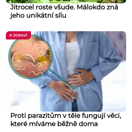
Jitrocel roste všude. Málokdo zná
jeho unikátní sílu
# ZDRAVÍ
Proti parazitům v těle fungují věci,
které míváme běžně doma