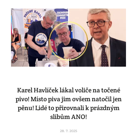
Karel Havlíček lákal voliče na točené
pivo! Místo piva jim ovšem natočil jen
pěnu! Lidé to přirovnali k prázdným
slibům ANO!
28. 7. 2025