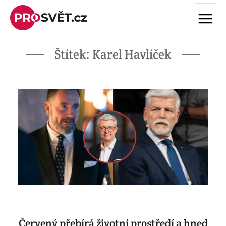
Skip
Menu
to
content
Štítek:
Karel Havlíček
Červený přebírá životní prostředí a hned