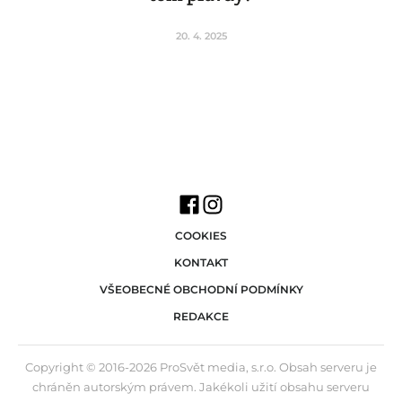
20. 4. 2025
COOKIES
KONTAKT
VŠEOBECNÉ OBCHODNÍ PODMÍNKY
REDAKCE
Copyright © 2016-2026 ProSvět media, s.r.o. Obsah serveru je
chráněn autorským právem. Jakékoli užití obsahu serveru