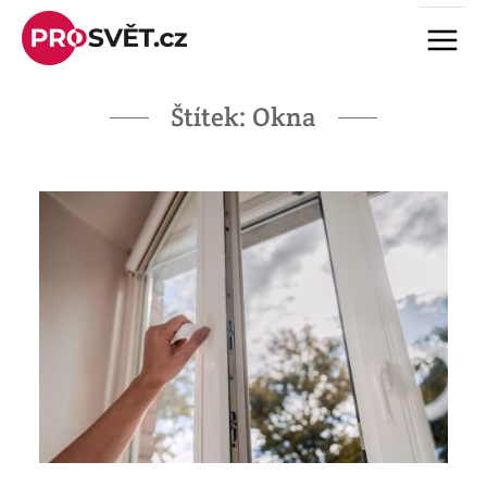
Skip
Menu
to
content
Štítek:
Okna