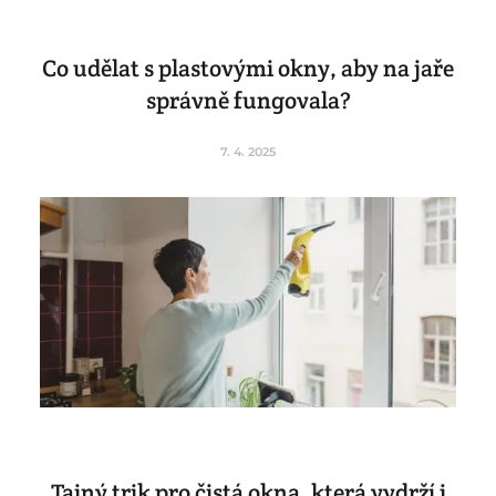
Co udělat s plastovými okny, aby na jaře
správně fungovala?
7. 4. 2025
Tajný trik pro čistá okna, která vydrží i