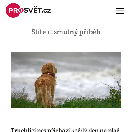
Skip
Menu
to
content
Štítek:
smutný příběh
Truchlící pes přichází každý den na pláž.