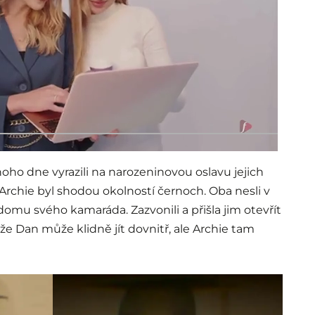
oho dne vyrazili na narozeninovou oslavu jejich
Archie byl shodou okolností černoch. Oba nesli v
domu svého kamaráda. Zazvonili a přišla jim otevřít
že Dan může klidně jít dovnitř, ale Archie tam