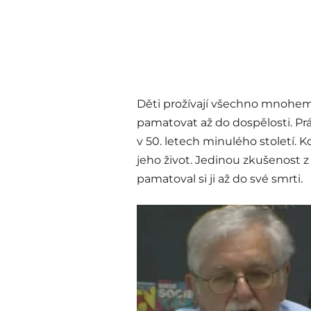
Děti prožívají všechno mnohem v
pamatovat až do dospělosti. Práv
v 50. letech minulého století. K
jeho život. Jedinou zkušenost z 
pamatoval si ji až do své smrti.