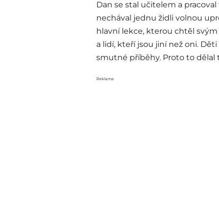
Dan se stal učitelem a pracoval
nechával jednu židli volnou upro
hlavní lekce, kterou chtěl svým 
a lidí, kteří jsou jiní než oni. D
smutné příběhy. Proto to děla
Reklama