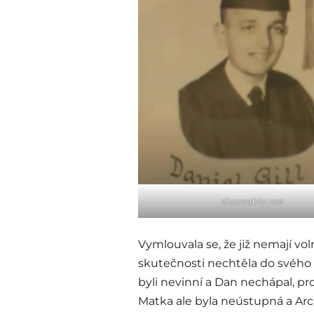
shareably.net
Vymlouvala se, že již nemají vo
skutečnosti nechtěla do svého
byli nevinní a Dan nechápal, 
Matka ale byla neústupná a Ar