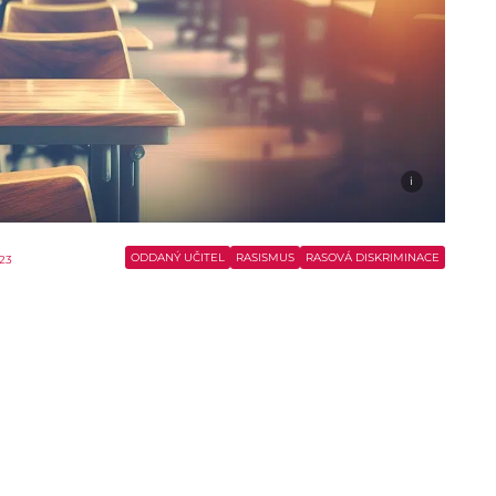
i
ODDANÝ UČITEL
RASISMUS
RASOVÁ DISKRIMINACE
023