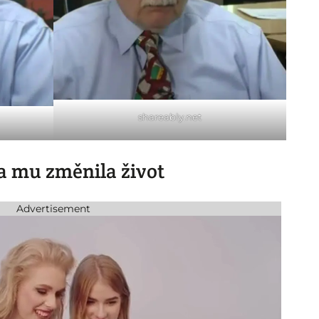
shareably.net
a mu změnila život
Advertisement