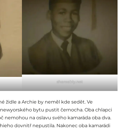
shareably.net
lné židle a Archie by neměl kde sedět. Ve
 newyorského bytu pustit černocha. Oba chlapci
proč nemohou na oslavu svého kamaráda oba dva.
chieho dovnitř nepustila. Nakonec oba kamarádi