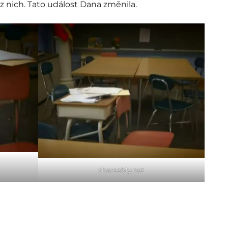
 z nich. Tato událost Dana změnila.
shareably.net