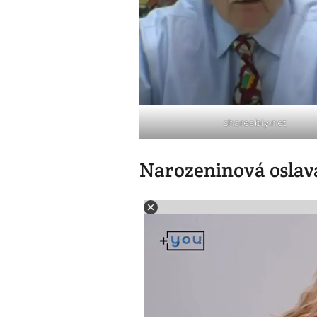
shareably.net
Narozeninová oslav