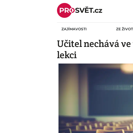
Skip
to
content
ZAJÍMAVOSTI
ZE ŽIVO
Učitel nechává ve 
lekci