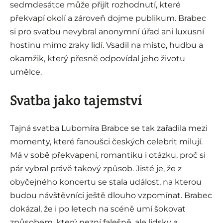
sedmdesátce může přijít rozhodnutí, které
překvapí okolí a zároveň dojme publikum. Brabec
si pro svatbu nevybral anonymní úřad ani luxusní
hostinu mimo zraky lidí. Vsadil na místo, hudbu a
okamžik, který přesně odpovídal jeho životu
umělce.
Svatba jako tajemství
Tajná svatba Lubomíra Brabce se tak zařadila mezi
momenty, které fanoušci českých celebrit milují.
Má v sobě překvapení, romantiku i otázku, proč si
pár vybral právě takový způsob. Jisté je, že z
obyčejného koncertu se stala událost, na kterou
budou návštěvníci ještě dlouho vzpomínat. Brabec
dokázal, že i po letech na scéně umí šokovat
způsobem, který nezní falešně, ale lidsky a