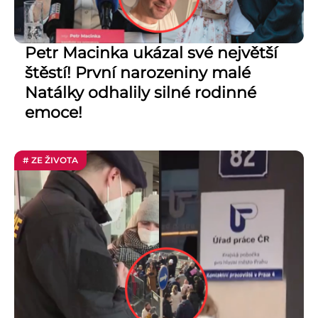
Petr Macinka ukázal své největší
štěstí! První narozeniny malé
Natálky odhalily silné rodinné
emoce!
# ZE ŽIVOTA