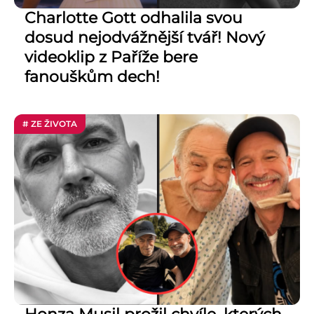
Charlotte Gott odhalila svou
dosud nejodvážnější tvář! Nový
videoklip z Paříže bere
fanouškům dech!
# ZE ŽIVOTA