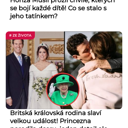
Honza Musil prožil chvíle, kterých
se bojí každé dítě! Co se stalo s
jeho tatínkem?
# ZE ŽIVOTA
Britská královská rodina slaví
velkou událost! Princezna