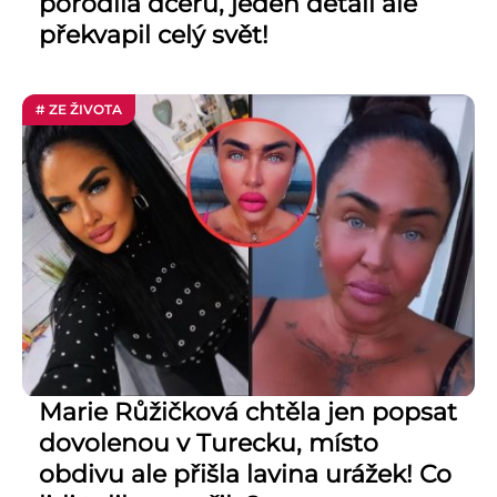
porodila dceru, jeden detail ale
překvapil celý svět!
# ZE ŽIVOTA
Marie Růžičková chtěla jen popsat
dovolenou v Turecku, místo
obdivu ale přišla lavina urážek! Co