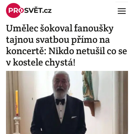
Skip
Menu
to
content
Umělec šokoval fanoušky
tajnou svatbou přímo na
koncertě: Nikdo netušil co se
v kostele chystá!