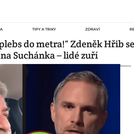
TA
TIPY A TRIKY
ZDRAVÍ
R
plebs do metra!“ Zdeněk Hřib se 
a Suchánka – lidé zuří
Reklama