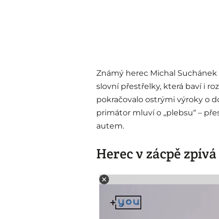
Známý herec Michal Suchánek a 
slovní přestřelky, která baví i 
pokračovalo ostrými výroky o dop
primátor mluví o „plebsu“ – pře
autem.
Herec v zácpě zpívá