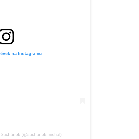
pěvek na Instagramu
l Suchánek (@suchanek.michal)