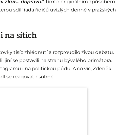
mi zkur… dopravu.
“ Tímto originálním způsobem
terou sdílí řada řidičů uvízlých denně v pražských
i na sítích
vky tisíc zhlédnutí a rozproudilo živou debatu.
 jiní se postavili na stranu bývalého primátora.
stagramu i na politickou půdu. A co víc, Zdeněk
hodl se reagovat osobně.