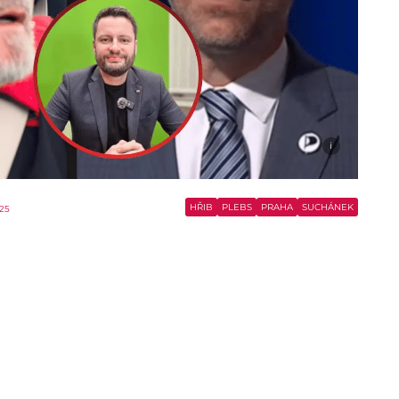
i
HŘIB
PLEBS
PRAHA
SUCHÁNEK
025