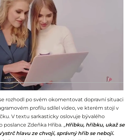
e rozhodl po svém okomentovat dopravní situaci
ramovém profilu sdílel video, ve kterém stojí v
čku. V textu sarkasticky oslovuje bývalého
o poslance Zdeňka Hřiba. „
Hříbku, hříbku, ukaž se
ystrč hlavu ze chvojí, správný hřib se nebojí.