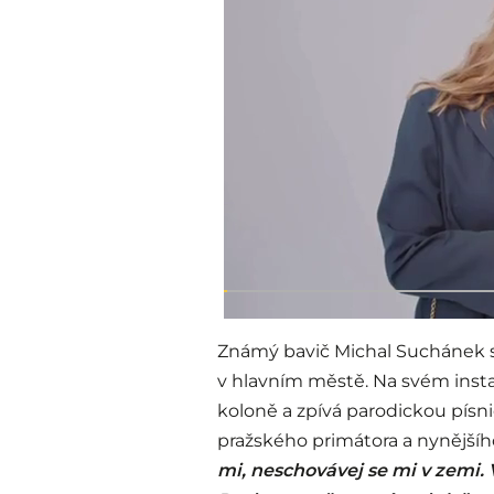
Známý bavič Michal Suchánek s
v hlavním městě. Na svém instag
koloně a zpívá parodickou písni
pražského primátora a nynějšíh
mi, neschovávej se mi v zemi. V