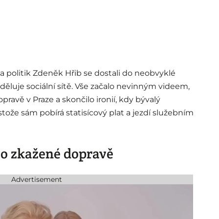
politik Zdeněk Hřib se dostali do neobvyklé
rozděluje sociální sítě. Vše začalo nevinným videem,
ravě v Praze a skončilo ironií, kdy bývalý
stože sám pobírá statisícový plat a jezdí služebním
 o zkažené dopravě
Advertisement