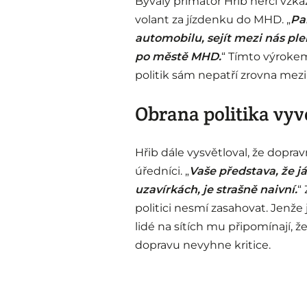
Bývalý primátor Hřib herci vzká
volant za jízdenku do MHD. „
Pa
automobilu, sejít mezi nás ple
po městě MHD.
“ Tímto výrokem 
politik sám nepatří zrovna mezi
Obrana politika vyvo
Hřib dále vysvětloval, že dopravn
úředníci. „
Vaše představa, že j
uzavírkách, je strašně naivní.
“
politici nesmí zasahovat. Jenže 
lidé na sítích mu připomínají, 
dopravu nevyhne kritice.