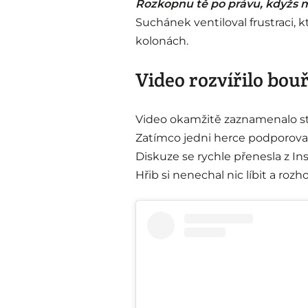
Rozkopnu tě po právu, kdyžs 
Suchánek ventiloval frustraci, k
kolonách.
Video rozvířilo bouř
Video okamžitě zaznamenalo sto
Zatímco jedni herce podporovali,
Diskuze se rychle přenesla z In
Hřib si nenechal nic líbit a roz