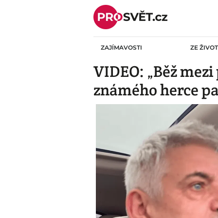
Skip
to
content
ZAJÍMAVOSTI
ZE ŽIVO
VIDEO: „Běž mezi 
známého herce pan