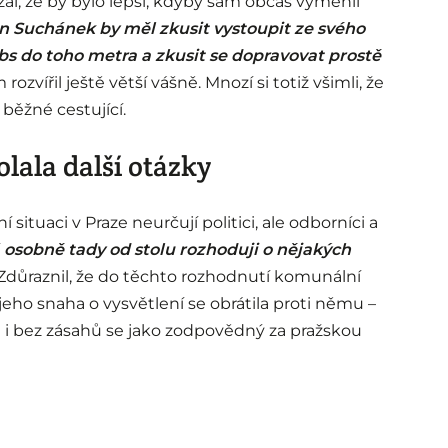
zal, že by bylo lepší, kdyby sám občas vyměnil
n Suchánek by měl zkusit vystoupit ze svého
bs do toho metra a zkusit se dopravovat prostě
rozvířil ještě větší vášně. Mnozí si totiž všimli, že
 běžné cestující.
lala další otázky
í situaci v Praze neurčují politici, ale odborníci a
á osobně tady od stolu rozhoduji o nějakých
 Zdůraznil, že do těchto rozhodnutí komunální
jeho snaha o vysvětlení se obrátila proti němu –
že i bez zásahů se jako zodpovědný za pražskou