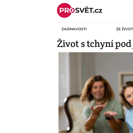
Skip
to
content
ZAJÍMAVOSTI
ZE ŽIVO
Život s tchyní po