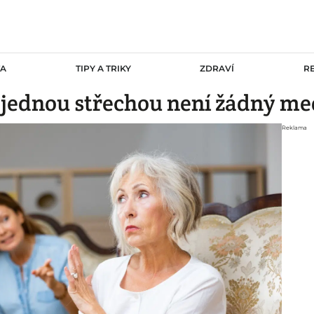
TA
TIPY A TRIKY
ZDRAVÍ
R
d jednou střechou není žádný me
Reklama