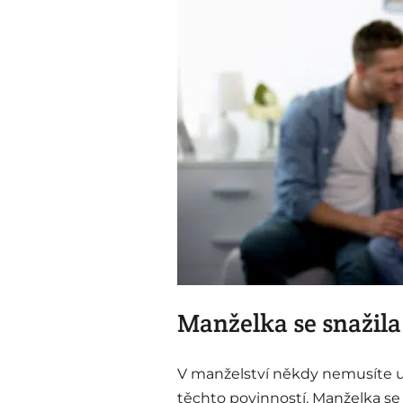
Manželka se snažil
V manželství někdy nemusíte udě
těchto povinností. Manželka se 