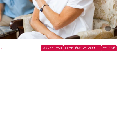
i
MANŽELSTVÍ
PROBLÉMY VE VZTAHU
TCHYNĚ
23