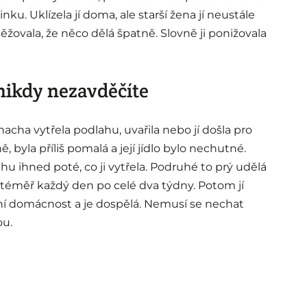
u. Uklízela jí doma, ale starší žena jí neustále
těžovala, že něco dělá špatně. Slovně ji ponižovala
nikdy nezavděčíte
 snacha vytřela podlahu, uvařila nebo jí došla pro
 byla příliš pomalá a její jídlo bylo nechutné.
hu ihned poté, co ji vytřela. Podruhé to prý udělá
 téměř každý den po celé dva týdny. Potom jí
tní domácnost a je dospělá. Nemusí se nechat
ou.