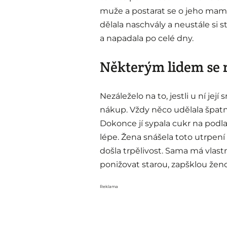
muže a postarat se o jeho mamink
dělala naschvály a neustále si s
a napadala po celé dny.
Některým lidem se 
Nezáleželo na to, jestli u ní její
nákup. Vždy něco udělala špatně,
Dokonce jí sypala cukr na podla
lépe. Žena snášela toto utrpení
došla trpělivost. Sama má vlas
ponižovat starou, zapšklou žen
Reklama