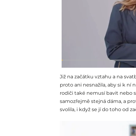
Již na začátku vztahu a na svatb
proto ani nesnažila, aby si k ní 
rodiči také nemusí bavit nebo s
samozřejmě stejná dáma, a pr
svolila, i když se jí do toho od 