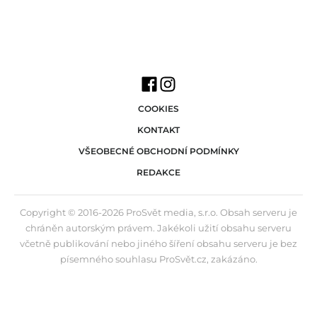
COOKIES
KONTAKT
VŠEOBECNÉ OBCHODNÍ PODMÍNKY
REDAKCE
Copyright © 2016-2026 ProSvět media, s.r.o. Obsah serveru je
chráněn autorským právem. Jakékoli užití obsahu serveru
včetně publikování nebo jiného šíření obsahu serveru je bez
písemného souhlasu ProSvět.cz, zakázáno.