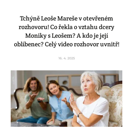
Tchýně Leoše Mareše v otevřeném
rozhovoru! Co řekla o vztahu dcery
Moniky s Leošem? A kdo je její
oblíbenec? Celý video rozhovor uvnitř!
16. 4. 2025