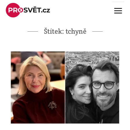
Skip
Menu
to
content
Štítek:
tchyně