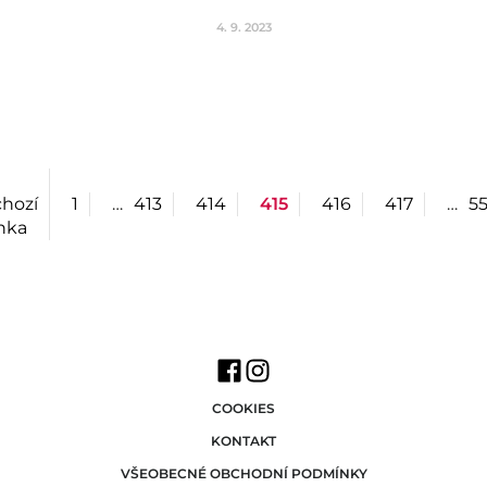
4. 9. 2023
hozí
1
…
413
414
415
416
417
…
55
nka
COOKIES
KONTAKT
VŠEOBECNÉ OBCHODNÍ PODMÍNKY